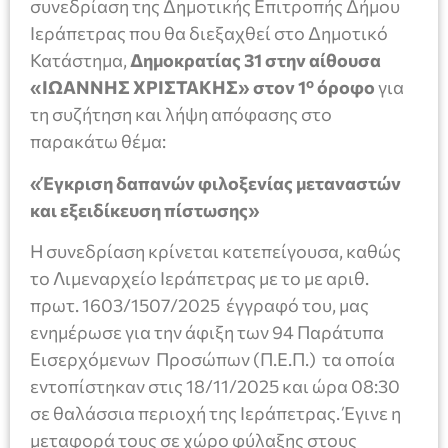
συνεδρίαση της Δημοτικής Επιτροπής Δήμου
Ιεράπετρας που θα διεξαχθεί στο Δημοτικό
Κατάστημα,
Δημοκρατίας 31 στην αίθουσα
ο
«ΙΩΑΝΝΗΣ ΧΡΙΣΤΑΚΗΣ» στον 1
όροφο
για
τη συζήτηση και λήψη απόφασης στο
παρακάτω θέμα:
«
Έγκριση δαπανών φιλοξενίας μεταναστών
και εξειδίκευση πίστωσης»
Η συνεδρίαση κρίνεται κατεπείγουσα, καθώς
το Λιμεναρχείο Ιεράπετρας με το με αριθ.
πρωτ. 1603/1507/2025 έγγραφό του, μας
ενημέρωσε για την άφιξη των 94 Παράτυπα
Εισερχόμενων Προσώπων (Π.Ε.Π.) τα οποία
εντοπίστηκαν στις 18/11/2025 και ώρα 08:30
σε θαλάσσια περιοχή της Ιεράπετρας. Έγινε η
μεταφορά τους σε χώρο φύλαξης στους