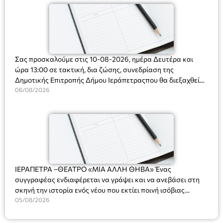
Σας προσκαλούμε στις 10-08-2026, ημέρα Δευτέρα και
ώρα 13:00 σε τακτική, δια ζώσης, συνεδρίαση της
Δημοτικής Επιτροπής Δήμου Ιεράπετραςπου θα διεξαχθεί
στο Δημοτικό Κατάστημα, Δημοκρατίας 31 στην αίθουσα
06/08/2026
«ΙΩΑΝΝΗΣ ΧΡΙΣΤΑΚΗΣ» στον 1ο όροφο, για τη συζήτηση
και λήψη αποφάσεων στα παρακάτω θέματα:
ΙΕΡΑΠΕΤΡΑ –ΘΕΑΤΡΟ «ΜΙΑ ΑΛΛΗ ΘΗΒΑ» Ένας
συγγραφέας ενδιαφέρεται να γράψει και να ανεβάσει στη
σκηνή την ιστορία ενός νέου που εκτίει ποινή ισόβιας
κάθειρξης για πατροκτονία. Ένα πολυβραβευμένο έργο για
05/08/2026
τις σχέσεις πατέρα-γιου, την ανδρική ταυτότητα, την ψυχική
ασθένεια, τον ερωτισμό. Ένα έργο αινιγματικό, συγκινητικό,