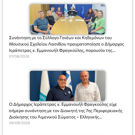
Συνάντηση με το Σύλλογο Γονέων και Κηδεμόνων του
Μουσικού Σχολείου Λασιθίου πραγματοποίησε ο Δήμαρχος
Ιεράπετρας κ. Εμμανουήλ Φραγκούλης, παρουσία της
Διευθύντριας του σχολείου κας Μαριάννας Χαΐτα.
07/08/2026
Ο Δήμαρχος Ιεράπετρας κ. Εμμανουήλ Φραγκούλης είχε
σήμερα συνάντηση με τον Διοικητή της 7ης Περιφερειακής
Διοίκησης του Λιμενικού Σώματος – Ελληνικής
Ακτοφυλακής (Λ.Σ.-ΕΛ.ΑΚΤ.), Αρχιπλοίαρχο Λ.Σ. κ. Ιωάννη
06/08/2026
Ορφανό