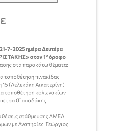
σε
21-7-2025
ημέρα Δευτέρα
ο
ΡΙΣΤΑΚΗΣ» στον 1
όροφο
φασης στα παρακάτω θέματα:
για τοποθέτηση πινακίδας
 15 (Λελεκάκη Αικατερίνη)
για τοποθέτηση κολωνακίων
ράπετρα (Παπαδάκης
ια θέσεις στάθμευσης ΑΜΕΑ
μων με Αναπηρίες ‘Γεώργιος