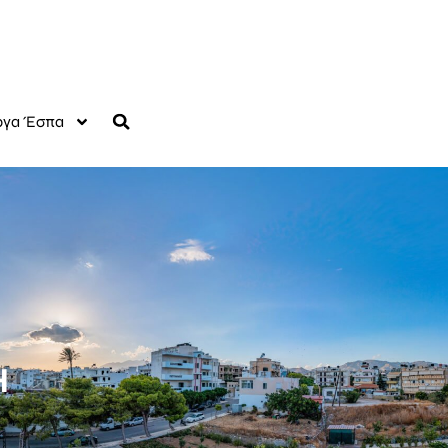
γα Έσπα
Η