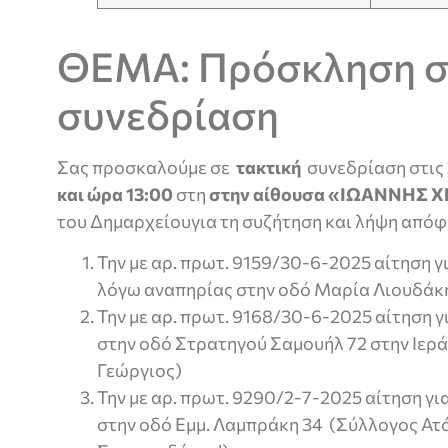
ΘΕΜΑ: Πρόσκληση 
συνεδρίαση
Σας προσκαλούμε σε
τακτική
συνεδρίαση στις
και ώρα
13:00
στη
στην αίθουσα «ΙΩΑΝΝΗΣ Χ
του Δημαρχείουγια τη συζήτηση και λήψη από
Την με αρ. πρωτ. 9159/30-6-2025 αίτηση 
λόγω αναπηρίας στην οδό Μαρία Λιουδάκη
Την με αρ. πρωτ. 9168/30-6-2025 αίτηση 
στην οδό Στρατηγού Σαμουήλ 72 στην Ιε
Γεώργιος)
Την με αρ. πρωτ. 9290/2-7-2025 αίτηση γ
στην οδό Εμμ. Λαμπράκη 34 (Σύλλογος Ατό