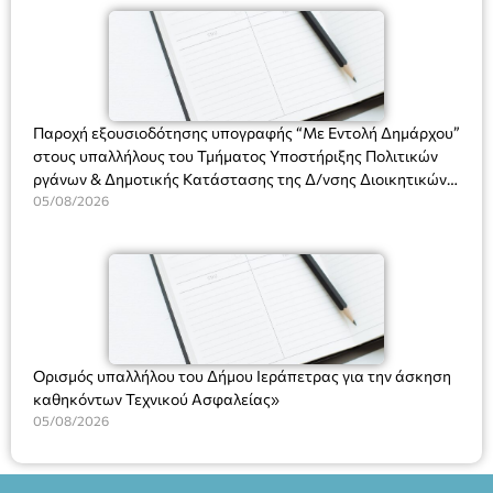
(Ν. 5314/2026).»
Πλαστήρα), E&G Mini market (Δημοκρατίας 39 Ιεράπετρα)
και στο more.com Χώρος: 3ο Γυμνάσιο Ιεράπετρας
(Είσοδος ΕΠΑ.Λ.) Έναρξη 21:15 Οργάνωση: ΚΝΩΣΟΣ
ΘΕΑΤΡΙΚΕΣ ΠΑΡΑΓΩΓΕΣ ΕΕ
Παροχή εξουσιοδότησης υπογραφής “Με Εντολή Δημάρχου”
στους υπαλλήλους του Τμήματος Υποστήριξης Πολιτικών
ργάνων & Δημοτικής Κατάστασης της Δ/νσης Διοικητικών
Υπηρεσιών για αποφάσεις, πιστοποιητικά, πράξεις και
05/08/2026
χρήση του Πληροφοριακού Συστήματος “Μητρώο Πολιτών”
(Ν. 5314/2026).»
Ορισμός υπαλλήλου του Δήμου Ιεράπετρας για την άσκηση
καθηκόντων Τεχνικού Ασφαλείας»
05/08/2026