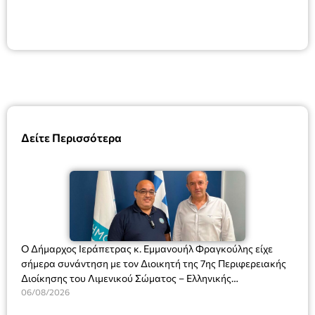
Δείτε Περισσότερα
Ο Δήμαρχος Ιεράπετρας κ. Εμμανουήλ Φραγκούλης είχε
σήμερα συνάντηση με τον Διοικητή της 7ης Περιφερειακής
Διοίκησης του Λιμενικού Σώματος – Ελληνικής
Ακτοφυλακής (Λ.Σ.-ΕΛ.ΑΚΤ.), Αρχιπλοίαρχο Λ.Σ. κ. Ιωάννη
06/08/2026
Ορφανό