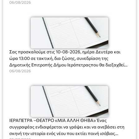
Ακτοφυλακής (Λ.Σ.-ΕΛ.ΑΚΤ.), Αρχιπλοίαρχο Λ.Σ. κ. Ιωάννη
06/08/2026
Ορφανό
Σας προσκαλούμε στις 10-08-2026, ημέρα Δευτέρα και
ώρα 13:00 σε τακτική, δια ζώσης, συνεδρίαση της
Δημοτικής Επιτροπής Δήμου Ιεράπετραςπου θα διεξαχθεί
στο Δημοτικό Κατάστημα, Δημοκρατίας 31 στην αίθουσα
06/08/2026
«ΙΩΑΝΝΗΣ ΧΡΙΣΤΑΚΗΣ» στον 1ο όροφο, για τη συζήτηση
και λήψη αποφάσεων στα παρακάτω θέματα:
ΙΕΡΑΠΕΤΡΑ –ΘΕΑΤΡΟ «ΜΙΑ ΑΛΛΗ ΘΗΒΑ» Ένας
συγγραφέας ενδιαφέρεται να γράψει και να ανεβάσει στη
σκηνή την ιστορία ενός νέου που εκτίει ποινή ισόβιας