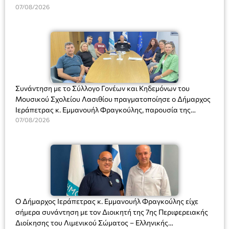
07/08/2026
Συνάντηση με το Σύλλογο Γονέων και Κηδεμόνων του
Μουσικού Σχολείου Λασιθίου πραγματοποίησε ο Δήμαρχος
Ιεράπετρας κ. Εμμανουήλ Φραγκούλης, παρουσία της
Διευθύντριας του σχολείου κας Μαριάννας Χαΐτα.
07/08/2026
Ο Δήμαρχος Ιεράπετρας κ. Εμμανουήλ Φραγκούλης είχε
σήμερα συνάντηση με τον Διοικητή της 7ης Περιφερειακής
Διοίκησης του Λιμενικού Σώματος – Ελληνικής