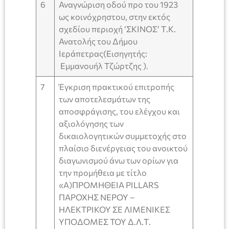
6
Αναγνώριση οδού προ του 1923
ως κοινόχρηστου, στην εκτός
σχεδίου περιοχή ‘ΣΚΙΝΟΣ’ Τ.Κ.
Ανατολής του Δήμου
Ιεράπετρας(Εισηγητής:
Εμμανουήλ Τζώρτζης ).
7
Έγκριση πρακτικού επιτροπής
των αποτελεσμάτων της
αποσφράγισης, του ελέγχου και
αξιολόγησης των
δικαιολογητικών συμμετοχής στο
πλαίσιο διενέργειας του ανοικτού
διαγωνισμού άvω των ορίων για
την προμήθεια με τίτλο
«Α)ΠΡΟΜΗΘΕΙΑ PILLARS
ΠΑΡΟΧΗΣ ΝΕΡΟΥ –
ΗΛΕΚΤΡΙΚΟΥ ΣΕ ΛΙΜΕΝΙΚΕΣ
ΥΠΟΔΟΜΕΣ ΤΟΥ Δ.Λ.Τ.