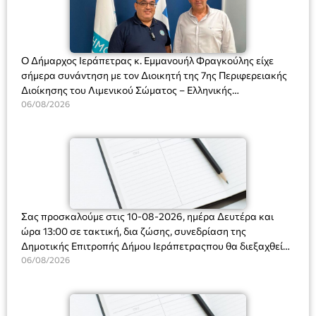
Ο Δήμαρχος Ιεράπετρας κ. Εμμανουήλ Φραγκούλης είχε
σήμερα συνάντηση με τον Διοικητή της 7ης Περιφερειακής
Διοίκησης του Λιμενικού Σώματος – Ελληνικής
Ακτοφυλακής (Λ.Σ.-ΕΛ.ΑΚΤ.), Αρχιπλοίαρχο Λ.Σ. κ. Ιωάννη
06/08/2026
Ορφανό
Σας προσκαλούμε στις 10-08-2026, ημέρα Δευτέρα και
ώρα 13:00 σε τακτική, δια ζώσης, συνεδρίαση της
Δημοτικής Επιτροπής Δήμου Ιεράπετραςπου θα διεξαχθεί
στο Δημοτικό Κατάστημα, Δημοκρατίας 31 στην αίθουσα
06/08/2026
«ΙΩΑΝΝΗΣ ΧΡΙΣΤΑΚΗΣ» στον 1ο όροφο, για τη συζήτηση
και λήψη αποφάσεων στα παρακάτω θέματα: