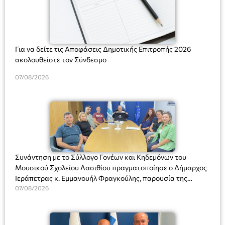
Για να δείτε τις Αποφάσεις Δημοτικής Επιτροπής 2026
ακολουθείστε τον Σύνδεσμο
07/08/2026
Συνάντηση με το Σύλλογο Γονέων και Κηδεμόνων του
Μουσικού Σχολείου Λασιθίου πραγματοποίησε ο Δήμαρχος
Ιεράπετρας κ. Εμμανουήλ Φραγκούλης, παρουσία της
Διευθύντριας του σχολείου κας Μαριάννας Χαΐτα.
07/08/2026