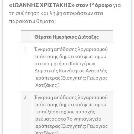
ο
«ΙΩΑΝΝΗΣ ΧΡΙΣΤΑΚΗΣ» στον 1
όροφο
για
τη συζήτηση και λήψη αποφάσεων στα
παρακάτω θέματα:
Θέματα Ημερήσιας Διάταξης
1
Έγκριση απόδοσης λογαριασμού
επέκτασης δημοτικού φωτισμού
στο κοιμητήριο Καλογέρων
Δημοτικής Κοινότητας Ανατολής
Ιεράπετρας(Εισηγητής: Γεώργιος
Χατζάκης )
2
Έγκριση απόδοσης λογαριασμού
επέκτασης δημοτικού φωτισμού
-επαύξηση ισχύος παροχής
ρεύματος στο 7ο νηπιαγωγείο
Ιεράπετρας(Εισηγητής: Γεώργιος
Χατζάκης)