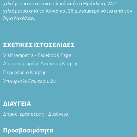
(Είσοδος ΕΠΑ.Λ.) Έναρξη 21:15 Οργάνωση: ΚΝΩΣΟΣ
χιλιόμετρα νοτιοανατολικά από το Ηράκλειο, 242
ΘΕΑΤΡΙΚΕΣ ΠΑΡΑΓΩΓΕΣ ΕΕ
χιλιόμετρα από τα Χανιά και 36 χιλιόμετρα νότια από τον
Άγιο Νικόλαο.
ΣΧΕΤΙΚΕΣ ΙΣΤΟΣΕΛΙΔΕΣ
Visit Ierapetra - Facebook Page
Αποκεντρωμένη Διοίκηση Κρήτης
Περιφέρεια Κρήτης
Υπουργείο Εσωτερικών
ΔΙΑΥΓΕΙΑ
Δήμος Ιεράπετρας - Διαύγεια
Προσβασιμότητα