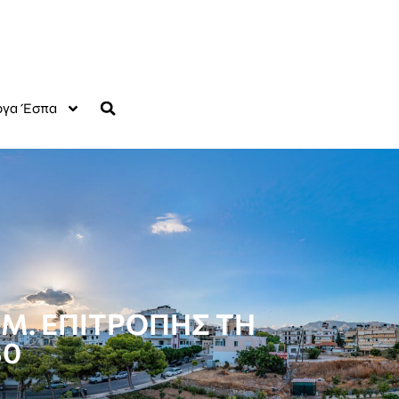
γα Έσπα
Μ. ΕΠΙΤΡΟΠΗΣ ΤΗ
30