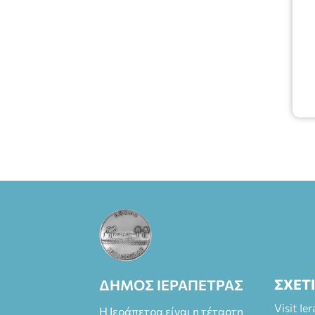
Πάπυρος
(Πλατεία
Πλαστήρα), E&G
Mini market
(Δημοκρατίας
39 Ιεράπετρα)
και
στο more.com
Χώρος: 3ο
Γυμνάσιο
Ιεράπετρας
(Είσοδος ΕΠΑ.Λ.)
Έναρξη 21:15
Οργάνωση:
ΚΝΩΣΟΣ
ΘΕΑΤΡΙΚΕΣ
ΠΑΡΑΓΩΓΕΣ ΕΕ
ΣΧΕΤ
ΔΗΜΟΣ ΙΕΡΑΠΕΤΡΑΣ
Visit Ie
Η Ιεράπετρα είναι η τέταρτη