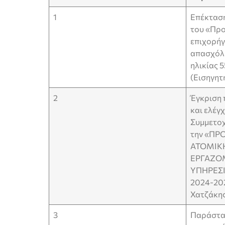
1
Επέκταση
του «Πρ
επιχορήγ
απασχόλ
ηλικίας 
(Εισηγητ
2
Έγκριση 
και ελέγ
Συμμετοχ
την «Π
ΑΤΟΜΙΚ
ΕΡΓΑΖΟ
ΥΠΗΡΕΣΙ
2024-202
Χατζάκη
3
Παράστασ