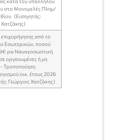
ας κατά του υπαλλήλου
υ στο Μονομελές Πλημ/
ιθίου (Εισηγητής:
 Χατζάκης)
επιχορήγησης από το
ο Εσωτερικών, ποσού
9€ για Ναυαγοσωστική
ε οργανωμένες ή μη
ς- Τροποποίηση
γισμού οικ. έτους 2026
ής: Γεώργιος Χατζάκης)