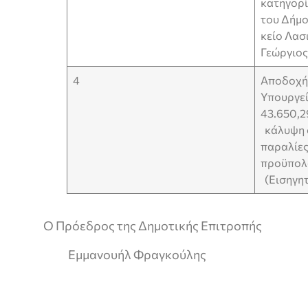
κατηγορί
του Δήμο
κείο Λασ
Γεώργιος
4
Αποδοχή 
Υπουργεί
43.650,2
κάλυψη σ
παραλίε
προϋπολο
(Εισηγητ
Ο Πρόεδρος της Δημοτικής Επιτροπής
Εμμανουήλ Φραγκούλης