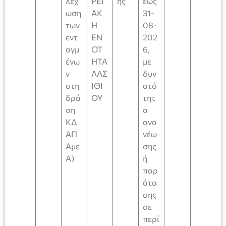
λέχ
ΡΕΙ
ής
έως
ωση
ΑΚ
31-
των
Η
08-
εντ
ΕΝ
202
αγμ
ΟΤ
6,
ένω
ΗΤΑ
με
ν
ΛΑΣ
δυν
στη
ΙΘΙ
ατό
δρά
ΟΥ
τητ
ση
α
ΚΔ
ανα
ΑΠ
νέω
Αμε
σης
Α)
ή
παρ
άτα
σης
σε
περί