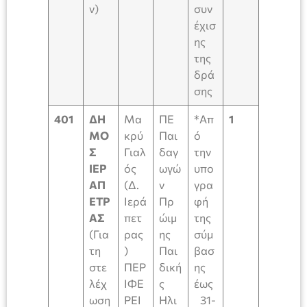
ν)
συν
έχισ
ης
της
δρά
σης
401
ΔΗ
Μα
ΠΕ
*Απ
1
ΜΟ
κρύ
Παι
ό
Σ
Γιαλ
δαγ
την
ΙΕΡ
ός
ωγώ
υπο
ΑΠ
(Δ.
ν
γρα
ΕΤΡ
Ιερά
Πρ
φή
ΑΣ
πετ
ώιμ
της
(Για
ρας
ης
σύμ
τη
)
Παι
βασ
στε
ΠΕΡ
δική
ης
λέχ
ΙΦΕ
ς
έως
ωση
ΡΕΙ
Ηλι
31-