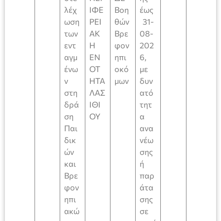
λέχ
ΙΦΕ
Βοη
έως
ωση
ΡΕΙ
θών
31-
των
ΑΚ
Βρε
08-
εντ
Η
φον
202
αγμ
ΕΝ
ηπι
6,
ένω
ΟΤ
οκό
με
ν
ΗΤΑ
μων
δυν
στη
ΛΑΣ
ατό
δρά
ΙΘΙ
τητ
ση
ΟΥ
α
Παι
ανα
δικ
νέω
ών
σης
και
ή
Βρε
παρ
φον
άτα
ηπι
σης
ακώ
σε