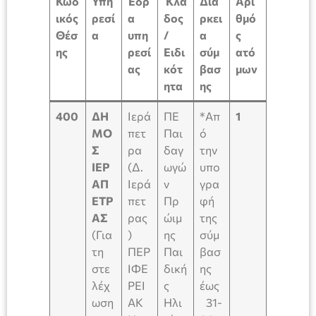
Κωδ
Υπη
Έδρ
Κλά
Διά
Αρι
ικός
ρεσί
α
δος
ρκει
θμό
Θέσ
α
υπη
/
α
ς
ης
ρεσί
Ειδι
σύμ
ατό
ας
κότ
βασ
μων
ητα
ης
400
ΔΗ
Ιερά
ΠΕ
*Απ
1
ΜΟ
πετ
Παι
ό
Σ
ρα
δαγ
την
ΙΕΡ
(Δ.
ωγώ
υπο
ΑΠ
Ιερά
ν
γρα
ΕΤΡ
πετ
Πρ
φή
ΑΣ
ρας
ώιμ
της
(Για
)
ης
σύμ
τη
ΠΕΡ
Παι
βασ
στε
ΙΦΕ
δική
ης
λέχ
ΡΕΙ
ς
έως
ωση
ΑΚ
Ηλι
31-