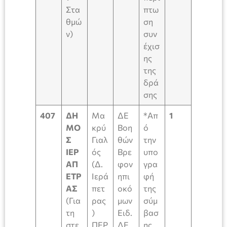
Στα
πτω
θμώ
ση
ν)
συν
έχισ
ης
της
δρά
σης
407
ΔΗ
Μα
ΔΕ
*Απ
1
ΜΟ
κρύ
Βοη
ό
Σ
Γιαλ
θών
την
ΙΕΡ
ός
Βρε
υπο
ΑΠ
(Δ.
φον
γρα
ΕΤΡ
Ιερά
ηπι
φή
ΑΣ
πετ
οκό
της
(Για
ρας
μων
σύμ
τη
)
Ειδ.
βασ
στε
ΠΕΡ
ΔΕ
ης