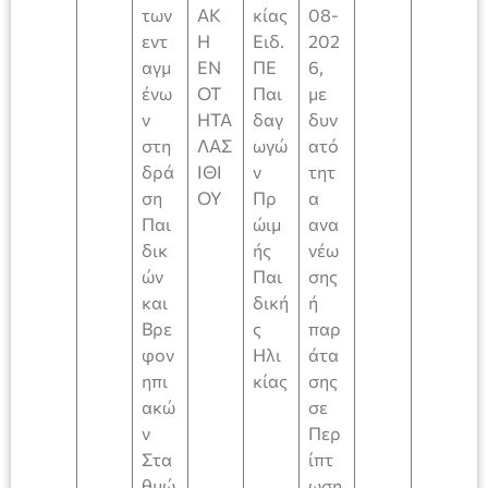
των
ΑΚ
κίας
08-
εντ
Η
Ειδ.
202
αγμ
ΕΝ
ΠΕ
6,
ένω
ΟΤ
Παι
με
ν
ΗΤΑ
δαγ
δυν
στη
ΛΑΣ
ωγώ
ατό
δρά
ΙΘΙ
ν
τητ
ση
ΟΥ
Πρ
α
Παι
ώιμ
ανα
δικ
ής
νέω
ών
Παι
σης
και
δική
ή
Βρε
ς
παρ
φον
Ηλι
άτα
ηπι
κίας
σης
ακώ
σε
ν
Περ
Στα
ίπτ
θμώ
ωση