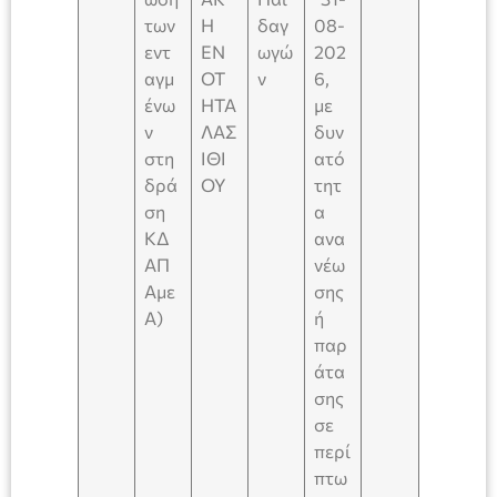
των
Η
δαγ
08-
εντ
ΕΝ
ωγώ
202
αγμ
ΟΤ
ν
6,
ένω
ΗΤΑ
με
ν
ΛΑΣ
δυν
στη
ΙΘΙ
ατό
δρά
ΟΥ
τητ
ση
α
ΚΔ
ανα
ΑΠ
νέω
Αμε
σης
Α)
ή
παρ
άτα
σης
σε
περί
πτω