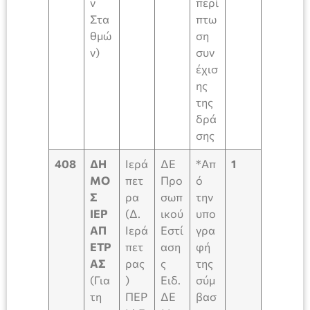
ν
περί
Στα
πτω
θμώ
ση
ν)
συν
έχισ
ης
της
δρά
σης
408
ΔΗ
Ιερά
ΔΕ
*Απ
1
ΜΟ
πετ
Προ
ό
Σ
ρα
σωπ
την
ΙΕΡ
(Δ.
ικού
υπο
ΑΠ
Ιερά
Εστί
γρα
ΕΤΡ
πετ
αση
φή
ΑΣ
ρας
ς
της
(Για
)
Ειδ.
σύμ
τη
ΠΕΡ
ΔΕ
βασ