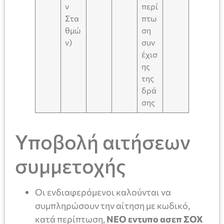
ν
περί
Στα
πτω
θμώ
ση
ν)
συν
έχισ
ης
της
δρά
σης
Υποβολή αιτήσεων
συμμετοχής
Οι ενδιαφερόμενοι καλούνται να
συμπληρώσουν την αίτηση με κωδικό,
κατά περίπτωση,
ΝΕΟ
εντυπο ασεπ
ΣΟΧ