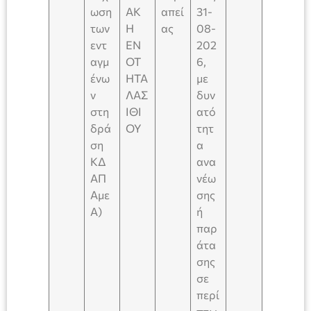
ωση
ΑΚ
απεί
31-
των
Η
ας
08-
εντ
ΕΝ
202
αγμ
ΟΤ
6,
ένω
ΗΤΑ
με
ν
ΛΑΣ
δυν
στη
ΙΘΙ
ατό
δρά
ΟΥ
τητ
ση
α
ΚΔ
ανα
ΑΠ
νέω
Αμε
σης
Α)
ή
παρ
άτα
σης
σε
περί