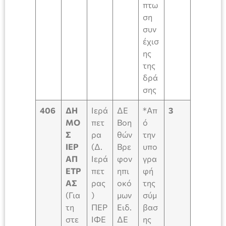
πτω
ση
συν
έχισ
ης
της
δρά
σης
406
ΔΗ
Ιερά
ΔΕ
*Απ
3
ΜΟ
πετ
Βοη
ό
Σ
ρα
θών
την
ΙΕΡ
(Δ.
Βρε
υπο
ΑΠ
Ιερά
φον
γρα
ΕΤΡ
πετ
ηπι
φή
ΑΣ
ρας
οκό
της
(Για
)
μων
σύμ
τη
ΠΕΡ
Ειδ.
βασ
στε
ΙΦΕ
ΔΕ
ης