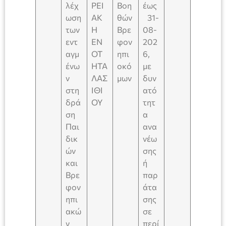
λέχ
ΡΕΙ
Βοη
έως
ωση
ΑΚ
θών
31-
των
Η
Βρε
08-
εντ
ΕΝ
φον
202
αγμ
ΟΤ
ηπι
6,
ένω
ΗΤΑ
οκό
με
ν
ΛΑΣ
μων
δυν
στη
ΙΘΙ
ατό
δρά
ΟΥ
τητ
ση
α
Παι
ανα
δικ
νέω
ών
σης
και
ή
Βρε
παρ
φον
άτα
ηπι
σης
ακώ
σε
ν
περί