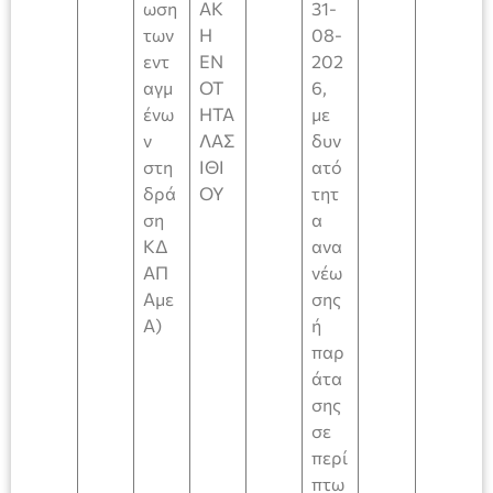
ωση
ΑΚ
31-
των
Η
08-
εντ
ΕΝ
202
αγμ
ΟΤ
6,
ένω
ΗΤΑ
με
ν
ΛΑΣ
δυν
στη
ΙΘΙ
ατό
δρά
ΟΥ
τητ
ση
α
ΚΔ
ανα
ΑΠ
νέω
Αμε
σης
Α)
ή
παρ
άτα
σης
σε
περί
πτω