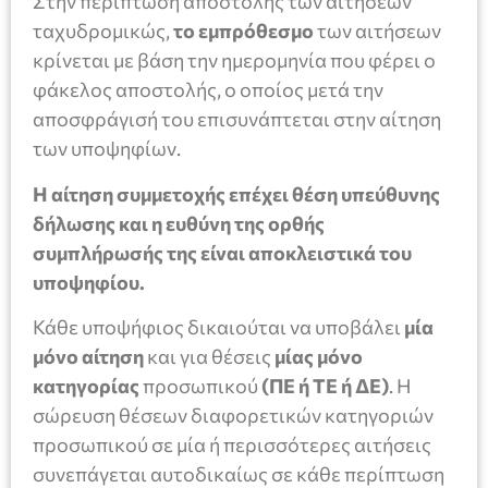
Στην περίπτωση αποστολής των αιτήσεων
ταχυδρομικώς,
το εμπρόθεσμο
των αιτήσεων
κρίνεται με βάση την ημερομηνία που φέρει ο
φάκελος αποστολής, ο οποίος μετά την
αποσφράγισή του επισυνάπτεται στην αίτηση
των υποψηφίων.
Η αίτηση συμμετοχής επέχει θέση υπεύθυνης
δήλωσης και η ευθύνη της ορθής
συμπλήρωσής της είναι αποκλειστικά του
υποψηφίου.
Κάθε υποψήφιος δικαιούται να υποβάλει
μία
μόνο αίτηση
και για θέσεις
μίας μόνο
κατηγορίας
προσωπικού
(ΠΕ ή ΤΕ ή ΔΕ)
. Η
σώρευση θέσεων διαφορετικών κατηγοριών
προσωπικού σε μία ή περισσότερες αιτήσεις
συνεπάγεται αυτοδικαίως σε κάθε περίπτωση