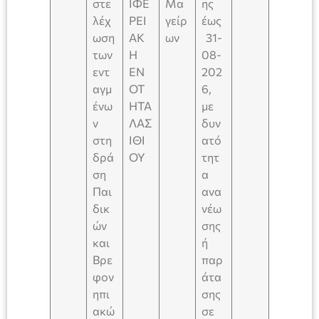
στε
ΙΦΕ
Μα
ης
λέχ
ΡΕΙ
γείρ
έως
ωση
ΑΚ
ων
31-
των
Η
08-
εντ
ΕΝ
202
αγμ
ΟΤ
6,
ένω
ΗΤΑ
με
ν
ΛΑΣ
δυν
στη
ΙΘΙ
ατό
δρά
ΟΥ
τητ
ση
α
Παι
ανα
δικ
νέω
ών
σης
και
ή
Βρε
παρ
φον
άτα
ηπι
σης
ακώ
σε