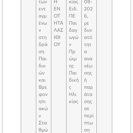
των
Η
κίας
08-
εντ
ΕΝ
Ειδ.
202
αγμ
ΟΤ
ΠΕ
6,
ένω
ΗΤΑ
Παι
με
ν
ΛΑΣ
δαγ
δυν
στη
ΙΘΙ
ωγώ
ατό
δρά
ΟΥ
ν
τητ
ση
Πρ
α
Παι
ώιμ
ανα
δικ
ης
νέω
ών
Παι
σης
και
δική
ή
Βρε
ς
παρ
φον
Ηλι
άτα
ηπι
κίας
σης
ακώ
σε
ν
περί
Στα
πτω
θμώ
ση