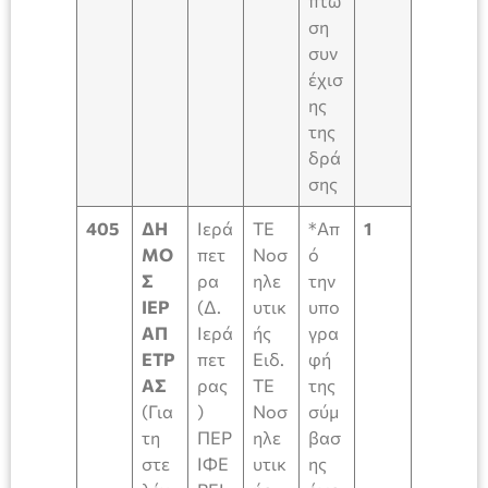
πτω
ση
συν
έχισ
ης
της
δρά
σης
405
ΔΗ
Ιερά
ΤΕ
*Απ
1
ΜΟ
πετ
Νοσ
ό
Σ
ρα
ηλε
την
ΙΕΡ
(Δ.
υτικ
υπο
ΑΠ
Ιερά
ής
γρα
ΕΤΡ
πετ
Ειδ.
φή
ΑΣ
ρας
ΤΕ
της
(Για
)
Νοσ
σύμ
τη
ΠΕΡ
ηλε
βασ
στε
ΙΦΕ
υτικ
ης