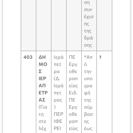
ση
συν
έχισ
ης
της
δρά
σης
403
ΔΗ
Ιερά
ΠΕ
*Απ
1
ΜΟ
πετ
Εργ
ό
Σ
ρα
οθε
την
ΙΕΡ
(Δ.
ραπ
υπο
ΑΠ
Ιερά
είας
γρα
ΕΤΡ
πετ
Ειδ.
φή
ΑΣ
ρας
ΠΕ
της
(Για
)
Εργ
σύμ
τη
ΠΕΡ
οθε
βασ
στε
ΙΦΕ
ραπ
ης
λέχ
ΡΕΙ
είας
έως