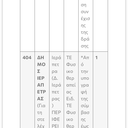
ση
συν
έχισ
ης
της
δρά
σης
404
ΔΗ
Ιερά
ΤΕ
*Απ
1
ΜΟ
πετ
Φυσ
ό
Σ
ρα
ικο
την
ΙΕΡ
(Δ.
θερ
υπο
ΑΠ
Ιερά
απεί
γρα
ΕΤΡ
πετ
ας
φή
ΑΣ
ρας
Ειδ.
της
(Για
)
ΤΕ
σύμ
τη
ΠΕΡ
Φυσ
βασ
στε
ΙΦΕ
ικο
ης
λέχ
ΡΕΙ
θερ
έως