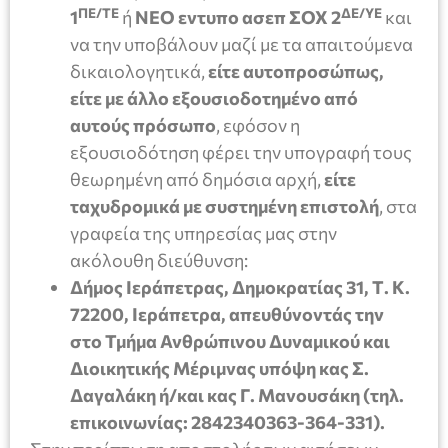
ΠΕ/ΤΕ
ΔΕ/ΥΕ
1
ή
ΝΕΟ
εντυπο ασεπ
ΣΟΧ 2
και
να την υποβάλουν μαζί με τα απαιτούμενα
δικαιολογητικά,
είτε αυτοπροσώπως,
είτε με άλλο εξουσιοδοτημένο από
αυτούς πρόσωπο
, εφόσον η
εξουσιοδότηση φέρει την υπογραφή τους
θεωρημένη από δημόσια αρχή,
είτε
ταχυδρομικά
με συστημένη επιστολή
, στα
γραφεία της υπηρεσίας μας στην
ακόλουθη διεύθυνση:
Δήμος Ιεράπετρας, Δημοκρατίας 31, Τ. Κ.
72200, Ιεράπετρα, απευθύνοντάς την
στο Τμήμα Ανθρώπινου Δυναμικού και
Διοικητικής Μέριμνας υπόψη κας Σ.
Δαγαλάκη ή/και κας Γ. Μανουσάκη (τηλ.
επικοινωνίας: 2842340363-364-331).