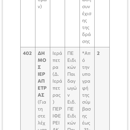
ν)
συν
έχισ
ης
της
δρά
σης
402
ΔΗ
Ιερά
ΠΕ
*Απ
2
ΜΟ
πετ
Ειδι
ό
Σ
ρα
κών
την
ΙΕΡ
(Δ.
Παι
υπο
ΑΠ
Ιερά
δαγ
γρα
ΕΤΡ
πετ
ωγώ
φή
ΑΣ
ρας
ν
της
(Για
)
Ειδ.
σύμ
τη
ΠΕΡ
ΠΕ
βασ
στε
ΙΦΕ
Ειδι
ης
λέχ
ΡΕΙ
κών
έως
ωση
ΑΚ
Παι
31-