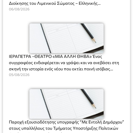
Διοίκησης του Λιμενικού Σώματος – Ελληνικής
Ακτοφυλακής (Λ.Σ.-ΕΛ.ΑΚΤ.), Αρχιπλοίαρχο Λ.Σ. κ. Ιωάννη
06/08/2026
Ορφανό
ΙΕΡΑΠΕΤΡΑ –ΘΕΑΤΡΟ «ΜΙΑ ΑΛΛΗ ΘΗΒΑ» Ένας
συγγραφέας ενδιαφέρεται να γράψει και να ανεβάσει στη
σκηνή την ιστορία ενός νέου που εκτίει ποινή ισόβιας
κάθειρξης για πατροκτονία. Ένα πολυβραβευμένο έργο για
05/08/2026
τις σχέσεις πατέρα-γιου, την ανδρική ταυτότητα, την ψυχική
ασθένεια, τον ερωτισμό. Ένα έργο αινιγματικό, συγκινητικό,
όσο και διασκεδαστικό. Ο διακεκριμένος σκηνοθέτης
Βαγγέλης Θεοδωρόπουλος ανέδειξε το πολυεπίπεδο αυτό
έργο, ενώ η παράσταση έχει καθιερωθεί ως σημαντικό
θεατρικό γεγονός χάρη στις εξαιρετικές ερμηνείες του
Θάνου Λέκκα στον ρόλο του Συγγραφέα και του Δημήτρη
Παροχή εξουσιοδότησης υπογραφής “Με Εντολή Δημάρχου”
Καπουράνη, νικητή του βραβείου Δημήτρης Χορν 2022-
στους υπαλλήλους του Τμήματος Υποστήριξης Πολιτικών
2023, για την ερμηνεία του στον διπλό ρόλο του Μαρτίν/