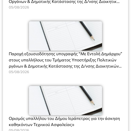
Οργάνων & Δημοτικής Κατάστασης της Δ/νσης Διοικητικών
Φεδερίκο. Σκηνοθεσία: Βαγγέλης Θεοδωρόπουλος Είσοδος: :
Υπηρεσιών για αποφάσεις, πιστοποιητικά, πράξεις και
05/08/2026
Ταμείο 22€- Προπώληση 20€( Άνεργοι, Φοιτητές, ΑΜΕΑ,
χρήση του Πληροφοριακού Συστήματος “Μητρώο Πολιτών”
άνω των 65 Προπώληση: Βιβλιοπωλείο Πάπυρος (Πλατεία
(Ν. 5314/2026).»
Πλαστήρα), E&G Mini market (Δημοκρατίας 39 Ιεράπετρα)
και στο more.com Χώρος: 3ο Γυμνάσιο Ιεράπετρας
(Είσοδος ΕΠΑ.Λ.) Έναρξη 21:15 Οργάνωση: ΚΝΩΣΟΣ
ΘΕΑΤΡΙΚΕΣ ΠΑΡΑΓΩΓΕΣ ΕΕ
Παροχή εξουσιοδότησης υπογραφής “Με Εντολή Δημάρχου”
στους υπαλλήλους του Τμήματος Υποστήριξης Πολιτικών
ργάνων & Δημοτικής Κατάστασης της Δ/νσης Διοικητικών
Υπηρεσιών για αποφάσεις, πιστοποιητικά, πράξεις και
05/08/2026
χρήση του Πληροφοριακού Συστήματος “Μητρώο Πολιτών”
(Ν. 5314/2026).»
Ορισμός υπαλλήλου του Δήμου Ιεράπετρας για την άσκηση
καθηκόντων Τεχνικού Ασφαλείας»
05/08/2026