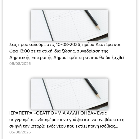
Ορφανό
Σας προσκαλούμε στις 10-08-2026, ημέρα Δευτέρα και
ώρα 13:00 σε τακτική, δια ζώσης, συνεδρίαση της
Δημοτικής Επιτροπής Δήμου Ιεράπετραςπου θα διεξαχθεί
στο Δημοτικό Κατάστημα, Δημοκρατίας 31 στην αίθουσα
06/08/2026
«ΙΩΑΝΝΗΣ ΧΡΙΣΤΑΚΗΣ» στον 1ο όροφο, για τη συζήτηση
και λήψη αποφάσεων στα παρακάτω θέματα:
ΙΕΡΑΠΕΤΡΑ –ΘΕΑΤΡΟ «ΜΙΑ ΑΛΛΗ ΘΗΒΑ» Ένας
συγγραφέας ενδιαφέρεται να γράψει και να ανεβάσει στη
σκηνή την ιστορία ενός νέου που εκτίει ποινή ισόβιας
κάθειρξης για πατροκτονία. Ένα πολυβραβευμένο έργο για
05/08/2026
τις σχέσεις πατέρα-γιου, την ανδρική ταυτότητα, την ψυχική