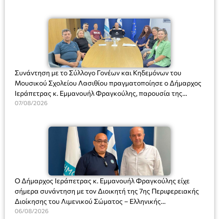
Συνάντηση με το Σύλλογο Γονέων και Κηδεμόνων του
Μουσικού Σχολείου Λασιθίου πραγματοποίησε ο Δήμαρχος
Ιεράπετρας κ. Εμμανουήλ Φραγκούλης, παρουσία της
Διευθύντριας του σχολείου κας Μαριάννας Χαΐτα.
07/08/2026
Ο Δήμαρχος Ιεράπετρας κ. Εμμανουήλ Φραγκούλης είχε
σήμερα συνάντηση με τον Διοικητή της 7ης Περιφερειακής
Διοίκησης του Λιμενικού Σώματος – Ελληνικής
Ακτοφυλακής (Λ.Σ.-ΕΛ.ΑΚΤ.), Αρχιπλοίαρχο Λ.Σ. κ. Ιωάννη
06/08/2026