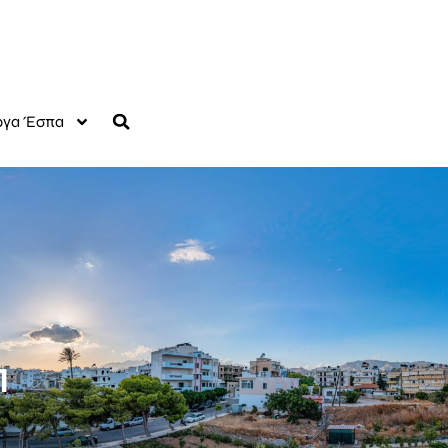
γα Έσπα
Π