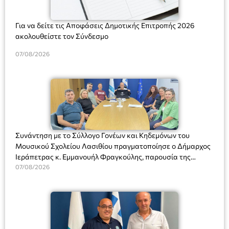
Για να δείτε τις Αποφάσεις Δημοτικής Επιτροπής 2026
ακολουθείστε τον Σύνδεσμο
07/08/2026
Συνάντηση με το Σύλλογο Γονέων και Κηδεμόνων του
Μουσικού Σχολείου Λασιθίου πραγματοποίησε ο Δήμαρχος
Ιεράπετρας κ. Εμμανουήλ Φραγκούλης, παρουσία της
Διευθύντριας του σχολείου κας Μαριάννας Χαΐτα.
07/08/2026