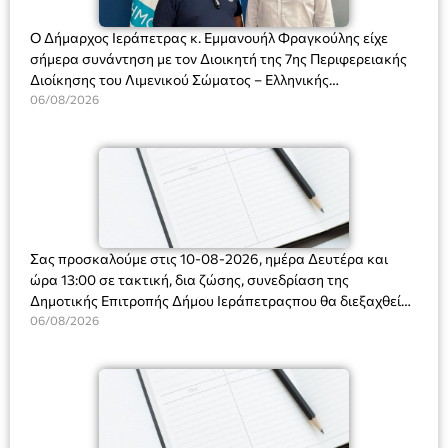
Ο Δήμαρχος Ιεράπετρας κ. Εμμανουήλ Φραγκούλης είχε
σήμερα συνάντηση με τον Διοικητή της 7ης Περιφερειακής
Διοίκησης του Λιμενικού Σώματος – Ελληνικής
Ακτοφυλακής (Λ.Σ.-ΕΛ.ΑΚΤ.), Αρχιπλοίαρχο Λ.Σ. κ. Ιωάννη
06/08/2026
Ορφανό
Σας προσκαλούμε στις 10-08-2026, ημέρα Δευτέρα και
ώρα 13:00 σε τακτική, δια ζώσης, συνεδρίαση της
Δημοτικής Επιτροπής Δήμου Ιεράπετραςπου θα διεξαχθεί
στο Δημοτικό Κατάστημα, Δημοκρατίας 31 στην αίθουσα
06/08/2026
«ΙΩΑΝΝΗΣ ΧΡΙΣΤΑΚΗΣ» στον 1ο όροφο, για τη συζήτηση
και λήψη αποφάσεων στα παρακάτω θέματα: