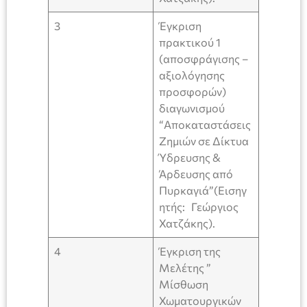
3
Έγκριση
πρακτικού 1
(αποσφράγισης –
αξιολόγησης
προσφορών)
διαγωνισμού
“Αποκαταστάσεις
Ζημιών σε Δίκτυα
Ύδρευσης &
Άρδευσης από
Πυρκαγιά”(Εισηγ
ητής: Γεώργιος
Χατζάκης).
4
Έγκριση της
Μελέτης ”
Μίσθωση
Χωματουργικών