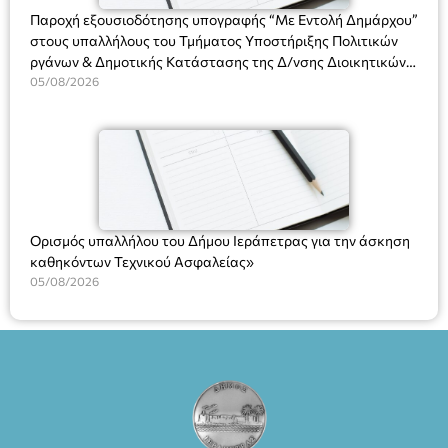
Παροχή εξουσιοδότησης υπογραφής “Με Εντολή Δημάρχου”
στους υπαλλήλους του Τμήματος Υποστήριξης Πολιτικών
ργάνων & Δημοτικής Κατάστασης της Δ/νσης Διοικητικών
Υπηρεσιών για αποφάσεις, πιστοποιητικά, πράξεις και
05/08/2026
χρήση του Πληροφοριακού Συστήματος “Μητρώο Πολιτών”
(Ν. 5314/2026).»
Ορισμός υπαλλήλου του Δήμου Ιεράπετρας για την άσκηση
καθηκόντων Τεχνικού Ασφαλείας»
05/08/2026