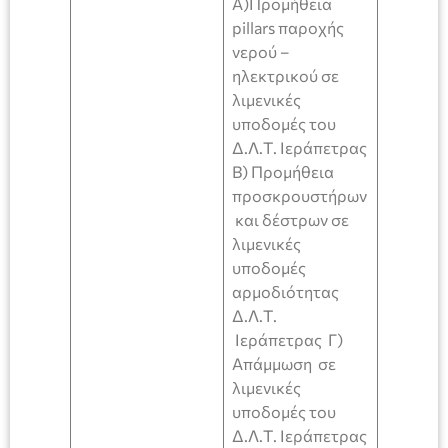
Α)Προμήθεια
pillars παροχής
νερού –
ηλεκτρικού σε
λιμενικές
υποδομές του
Δ.Λ.Τ. Ιεράπετρας
Β) Προμήθεια
προσκρουστήρων
και δέστρων σε
λιμενικές
υποδομές
αρμοδιότητας
Δ.Λ.Τ.
Ιεράπετρας Γ)
Απάμμωση σε
λιμενικές
υποδομές του
Δ.Λ.Τ. Ιεράπετρας