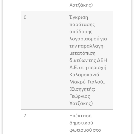
Χατζάκης)
6
Έγκριση
παράτασης
απόδοσης
λογαριασμού για
την παραλλαγή-
μετατόπιση
δικτύων της ΔΕΗ
Α.Ε. στη περιοχή
Καλαμοκανιά
Μακρύ-Γιαλού..
(Εισηγητής:
Γεώργιος
Χατζάκης)
7
Επέκταση
δημοτικού
φωτισμού στο