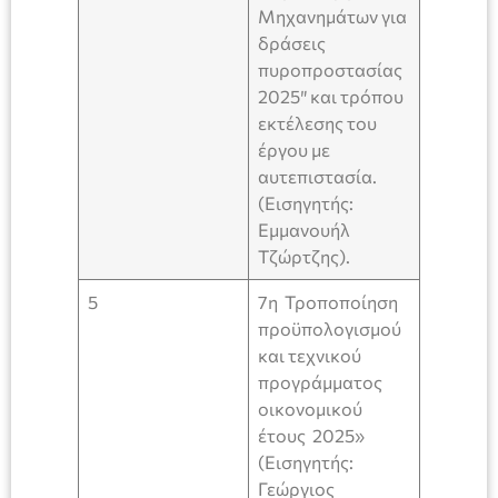
Μηχανημάτων για
δράσεις
πυροπροστασίας
2025″ και τρόπου
εκτέλεσης του
έργου με
αυτεπιστασία.
(Εισηγητής:
Εμμανουήλ
Τζώρτζης).
5
7η Τροποποίηση
προϋπολογισμού
και τεχνικού
προγράμματος
οικονομικού
έτους 2025»
(Εισηγητής:
Γεώργιος