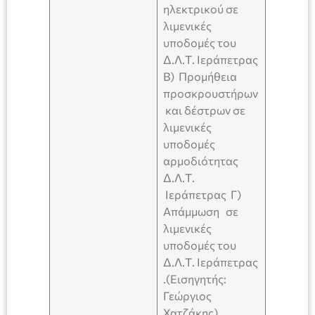
ηλεκτρικού σε
λιμενικές
υποδομές του
Δ.Λ.Τ. Ιεράπετρας
Β) Προμήθεια
προσκρουστήρων
και δέστρων σε
λιμενικές
υποδομές
αρμοδιότητας
Δ.Λ.Τ.
Ιεράπετρας Γ)
Απάμμωση σε
λιμενικές
υποδομές του
Δ.Λ.Τ. Ιεράπετρας
.(Εισηγητής:
Γεώργιος
Χατζάκης).