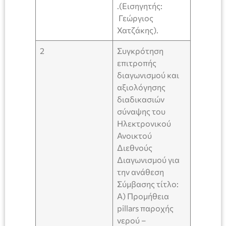
.(Εισηγητής:
Γεώργιος
Χατζάκης).
2
Συγκρότηση
επιτροπής
διαγωνισμού και
αξιολόγησης
διαδικασιών
σύναψης του
Ηλεκτρονικού
Ανοικτού
Διεθνούς
Διαγωνισμού για
την ανάθεση
Σύμβασης τίτλο:
Α) Προμήθεια
pillars παροχής
νερού –