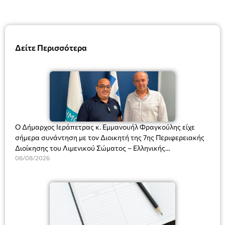
Δείτε Περισσότερα
Ο Δήμαρχος Ιεράπετρας κ. Εμμανουήλ Φραγκούλης είχε
σήμερα συνάντηση με τον Διοικητή της 7ης Περιφερειακής
Διοίκησης του Λιμενικού Σώματος – Ελληνικής
Ακτοφυλακής (Λ.Σ.-ΕΛ.ΑΚΤ.), Αρχιπλοίαρχο Λ.Σ. κ. Ιωάννη
06/08/2026
Ορφανό