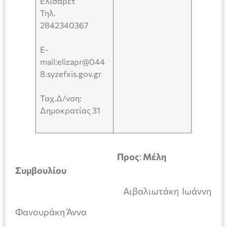
Ελισάβετ
Τηλ.
2842340367
E-
mail:elizapr@044
8.syzefxis.gov.gr
Ταχ.Δ/νση:
Δημοκρατίας 31
Προς
:
Μέλη
Συμβουλίου
Αιβαλιωτάκη Ιωάννη
Φανουράκη Άννα