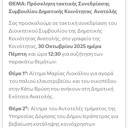
ΘΕΜΑ:
Πρόσκληση τακτικής Συνεδρίασης
Συμβουλίου Δημοτικής Κοινότητας Ανατολής
Σας προσκαλούμε σε τακτική συνεδρίαση του
Διοικητικού Συμβουλίου της Δημοτικής
Κοινότητας Ανατολής, στο γραφείο της
Κοινότητας,
30 Οκτωβρίου 2025 ημέρα
Πέμπτη
και ώρα
12:30
για συζήτηση των
παρακάτω θεμάτων:
ο
Θέμα 1
:
Αίτημα Μαρίας Λιοκάλου για αγορά
του παλιού ελαιοτριβείου και του οικοπέδου
στην Κάτω Βρύση που ανήκουν στη Δημοτική
Ενότητα Ανατολής.
ο
Θέμα 2
:
Αίτημα του Αυτοτελές τμήματος της
Υπηρεσίας Δόμησης του Δήμου Ιεράπετρας για
βεβαίωση κατάληψης κοινόχρηστων