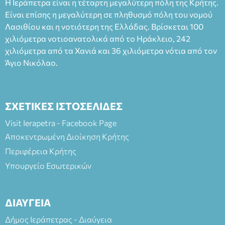
Η Ιεράπετρα είναι η τέταρτη μεγαλύτερη πόλη της Κρήτης.
άνω των 65 Προπώληση: Βιβλιοπωλείο Πάπυρος (Πλατεία
Είναι επίσης η μεγαλύτερη σε πληθυσμό πόλη του νομού
Πλαστήρα), E&G Mini market (Δημοκρατίας 39 Ιεράπετρα)
Λασιθίου και η νοτιότερη της Ελλάδας. Βρίσκεται 100
και στο more.com Χώρος: 3ο Γυμνάσιο Ιεράπετρας
(Είσοδος ΕΠΑ.Λ.) Έναρξη 21:15 Οργάνωση: ΚΝΩΣΟΣ
χιλιόμετρα νοτιοανατολικά από το Ηράκλειο, 242
ΘΕΑΤΡΙΚΕΣ ΠΑΡΑΓΩΓΕΣ ΕΕ
χιλιόμετρα από τα Χανιά και 36 χιλιόμετρα νότια από τον
Άγιο Νικόλαο.
ΣΧΕΤΙΚΕΣ ΙΣΤΟΣΕΛΙΔΕΣ
Visit Ierapetra - Facebook Page
Αποκεντρωμένη Διοίκηση Κρήτης
Περιφέρεια Κρήτης
Υπουργείο Εσωτερικών
ΔΙΑΥΓΕΙΑ
Δήμος Ιεράπετρας - Διαύγεια