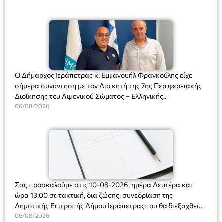
Ο Δήμαρχος Ιεράπετρας κ. Εμμανουήλ Φραγκούλης είχε
σήμερα συνάντηση με τον Διοικητή της 7ης Περιφερειακής
Διοίκησης του Λιμενικού Σώματος – Ελληνικής
Ακτοφυλακής (Λ.Σ.-ΕΛ.ΑΚΤ.), Αρχιπλοίαρχο Λ.Σ. κ. Ιωάννη
06/08/2026
Ορφανό
Σας προσκαλούμε στις 10-08-2026, ημέρα Δευτέρα και
ώρα 13:00 σε τακτική, δια ζώσης, συνεδρίαση της
Δημοτικής Επιτροπής Δήμου Ιεράπετραςπου θα διεξαχθεί
στο Δημοτικό Κατάστημα, Δημοκρατίας 31 στην αίθουσα
06/08/2026