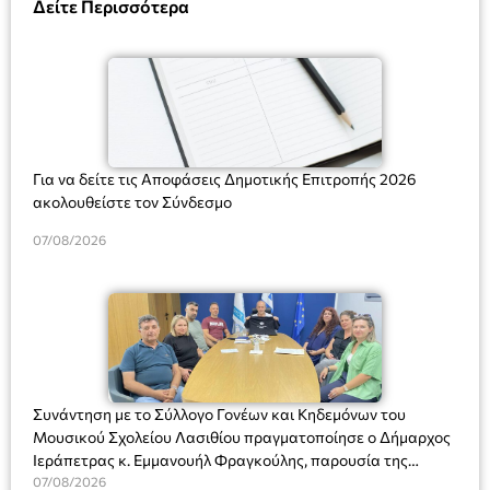
Δείτε Περισσότερα
Για να δείτε τις Αποφάσεις Δημοτικής Επιτροπής 2026
ακολουθείστε τον Σύνδεσμο
07/08/2026
Συνάντηση με το Σύλλογο Γονέων και Κηδεμόνων του
Μουσικού Σχολείου Λασιθίου πραγματοποίησε ο Δήμαρχος
Ιεράπετρας κ. Εμμανουήλ Φραγκούλης, παρουσία της
Διευθύντριας του σχολείου κας Μαριάννας Χαΐτα.
07/08/2026