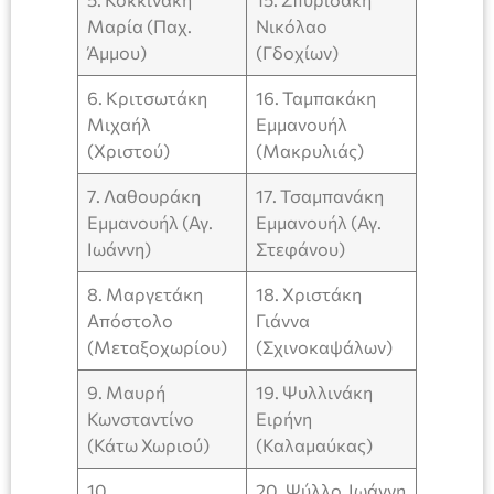
Μαρία (Παχ.
Νικόλαο
Άμμου)
(Γδοχίων)
6. Κριτσωτάκη
16. Ταμπακάκη
Μιχαήλ
Εμμανουήλ
(Χριστού)
(Μακρυλιάς)
7. Λαθουράκη
17. Τσαμπανάκη
Εμμανουήλ (Αγ.
Εμμανουήλ (Αγ.
Ιωάννη)
Στεφάνου)
8. Μαργετάκη
18. Χριστάκη
Απόστολο
Γιάννα
(Μεταξοχωρίου)
(Σχινοκαψάλων)
9. Μαυρή
19. Ψυλλινάκη
Κωνσταντίνο
Ειρήνη
(Κάτω Χωριού)
(Καλαμαύκας)
10.
20. Ψύλλο Ιωάννη