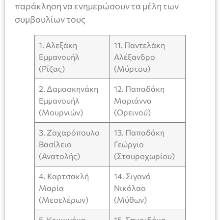
παράκληση να ενημερώσουν τα μέλη των
συμβουλίων τους
1. Αλεξάκη
11. Παντελάκη
Εμμανουήλ
Αλέξανδρο
(Ρίζας)
(Μύρτου)
2. Δαμασκηνάκη
12. Παπαδάκη
Εμμανουήλ
Μαριάννα
(Μουρνιών)
(Ορεινού)
3. Ζαχαρόπουλο
13. Παπαδάκη
Βασίλειο
Γεώργιο
(Ανατολής)
(Σταυροχωρίου)
4. Καρτσακλή
14. Σιγανό
Μαρία
Νικόλαο
(Μεσελέρων)
(Μύθων)
5. Κοκκινάκη
15. Σπυριδάκη