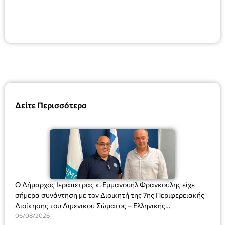
Δείτε Περισσότερα
Ο Δήμαρχος Ιεράπετρας κ. Εμμανουήλ Φραγκούλης είχε
σήμερα συνάντηση με τον Διοικητή της 7ης Περιφερειακής
Διοίκησης του Λιμενικού Σώματος – Ελληνικής
Ακτοφυλακής (Λ.Σ.-ΕΛ.ΑΚΤ.), Αρχιπλοίαρχο Λ.Σ. κ. Ιωάννη
06/08/2026