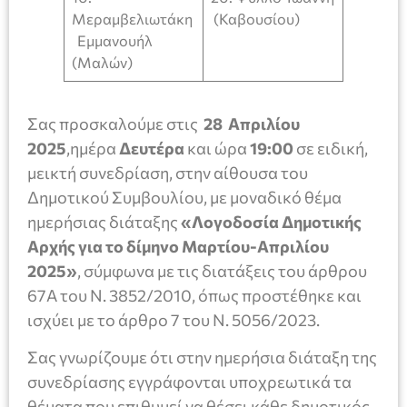
Μεραμβελιωτάκη
(Καβουσίου)
Εμμανουήλ
(Μαλών)
Σας προσκαλούμε στις
28
Απριλίου
2025
,ημέρα
Δευτέρα
και ώρα
19:00
σε ειδική,
μεικτή συνεδρίαση, στην αίθουσα του
Δημοτικού Συμβουλίου, με μοναδικό θέμα
ημερήσιας διάταξης
«Λογοδοσία Δημοτικής
Αρχής για το δίμηνο Μαρτίου-Απριλίου
2025»
, σύμφωνα με τις διατάξεις του άρθρου
67Α του Ν. 3852/2010, όπως προστέθηκε και
ισχύει με το άρθρο 7 του Ν. 5056/2023.
Σας γνωρίζουμε ότι στην ημερήσια διάταξη της
συνεδρίασης εγγράφονται υποχρεωτικά τα
θέματα που επιθυμεί να θέσει κάθε δημοτικός