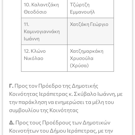
10. Καλαντζάκη
Τζώρτζη
Θεοδόσιο
Εμμανουήλ
11.
Χατζάκη Γεώργιο
Καμινογιαννάκη
Ιωάννη
12. Κλώνο
Χατζημαρκάκη
Νικόλαο
Χρυσούλα
(Χρύσα)
Γ.
Προς τον Πρόεδρο της Δημοτικής
Κοινότητας Ιεράπετρας κ. Σκύβαλο Ιωάννη, με
την παράκληση να ενημερώσει τα μέλη του
συμβουλίου της Κοινότητας
Δ.
Προς τους Προέδρους των Δημοτικών
Κοινοτήτων του Δήμου Ιεράπετρας, με την