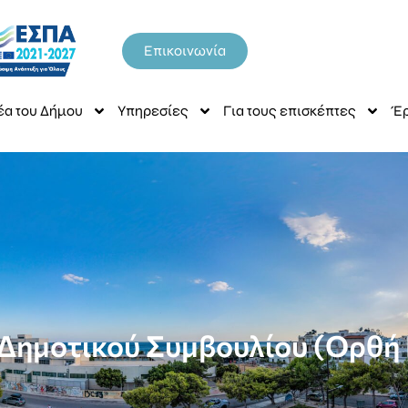
Επικοινωνία
έα του Δήμου
Υπηρεσίες
Για τους επισκέπτες
Έρ
Δημοτικού Συμβουλίου (Ορθή