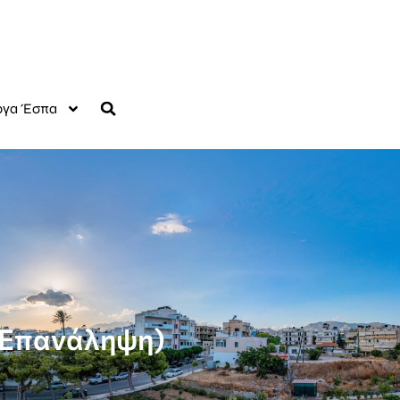
γα Έσπα
 Επανάληψη)