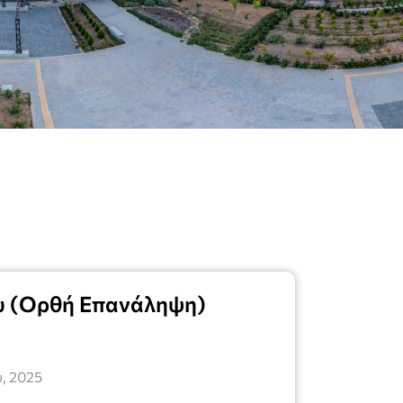
υ (Ορθή Επανάληψη)
, 2025