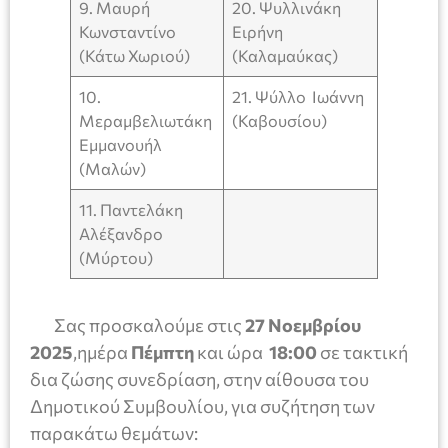
9. Μαυρή
20. Ψυλλινάκη
Κωνσταντίνο
Ειρήνη
(Κάτω Χωριού)
(Καλαμαύκας)
10.
21. Ψύλλο Ιωάννη
Μεραμβελιωτάκη
(Καβουσίου)
Εμμανουήλ
(Μαλών)
11. Παντελάκη
Αλέξανδρο
(Μύρτου)
Σας προσκαλούμε στις
27 Νοεμβρίου
2025
,ημέρα
Πέμπτη
και ώρα
18:00
σε τακτική
δια ζώσης συνεδρίαση, στην αίθουσα του
Δημοτικού Συμβουλίου, για συζήτηση των
παρακάτω θεμάτων: