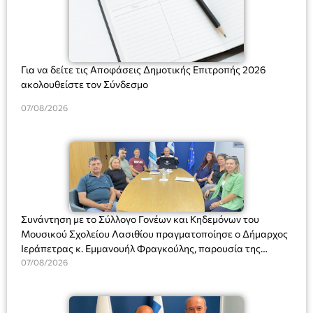
Για να δείτε τις Αποφάσεις Δημοτικής Επιτροπής 2026
ακολουθείστε τον Σύνδεσμο
07/08/2026
Συνάντηση με το Σύλλογο Γονέων και Κηδεμόνων του
Μουσικού Σχολείου Λασιθίου πραγματοποίησε ο Δήμαρχος
Ιεράπετρας κ. Εμμανουήλ Φραγκούλης, παρουσία της
Διευθύντριας του σχολείου κας Μαριάννας Χαΐτα.
07/08/2026