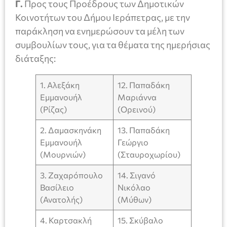
Γ.
Προς τους Προέδρους των Δημοτικών
Κοινοτήτων του Δήμου Ιεράπετρας, με την
παράκληση να ενημερώσουν τα μέλη των
συμβουλίων τους, για τα θέματα της ημερήσιας
διάταξης:
1. Αλεξάκη
12. Παπαδάκη
Εμμανουήλ
Μαριάννα
(Ρίζας)
(Ορεινού)
2. Δαμασκηνάκη
13. Παπαδάκη
Εμμανουήλ
Γεώργιο
(Μουρνιών)
(Σταυροχωρίου)
3. Ζαχαρόπουλο
14. Σιγανό
Βασίλειο
Νικόλαο
(Ανατολής)
(Μύθων)
4. Καρτσακλή
15. Σκύβαλο