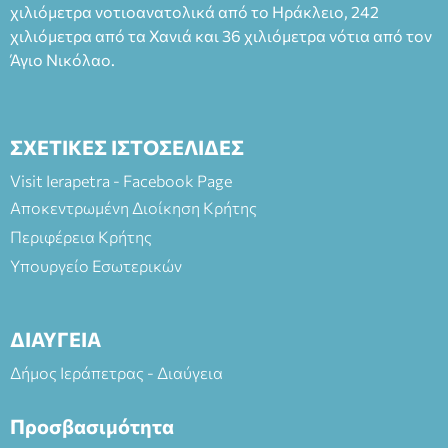
(Είσοδος ΕΠΑ.Λ.) Έναρξη 21:15 Οργάνωση: ΚΝΩΣΟΣ
χιλιόμετρα νοτιοανατολικά από το Ηράκλειο, 242
ΘΕΑΤΡΙΚΕΣ ΠΑΡΑΓΩΓΕΣ ΕΕ
χιλιόμετρα από τα Χανιά και 36 χιλιόμετρα νότια από τον
Άγιο Νικόλαο.
ΣΧΕΤΙΚΕΣ ΙΣΤΟΣΕΛΙΔΕΣ
Visit Ierapetra - Facebook Page
Αποκεντρωμένη Διοίκηση Κρήτης
Περιφέρεια Κρήτης
Υπουργείο Εσωτερικών
ΔΙΑΥΓΕΙΑ
Δήμος Ιεράπετρας - Διαύγεια
Προσβασιμότητα