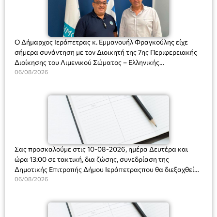
Ο Δήμαρχος Ιεράπετρας κ. Εμμανουήλ Φραγκούλης είχε
σήμερα συνάντηση με τον Διοικητή της 7ης Περιφερειακής
Διοίκησης του Λιμενικού Σώματος – Ελληνικής
Ακτοφυλακής (Λ.Σ.-ΕΛ.ΑΚΤ.), Αρχιπλοίαρχο Λ.Σ. κ. Ιωάννη
06/08/2026
Ορφανό
Σας προσκαλούμε στις 10-08-2026, ημέρα Δευτέρα και
ώρα 13:00 σε τακτική, δια ζώσης, συνεδρίαση της
Δημοτικής Επιτροπής Δήμου Ιεράπετραςπου θα διεξαχθεί
στο Δημοτικό Κατάστημα, Δημοκρατίας 31 στην αίθουσα
06/08/2026
«ΙΩΑΝΝΗΣ ΧΡΙΣΤΑΚΗΣ» στον 1ο όροφο, για τη συζήτηση
και λήψη αποφάσεων στα παρακάτω θέματα: