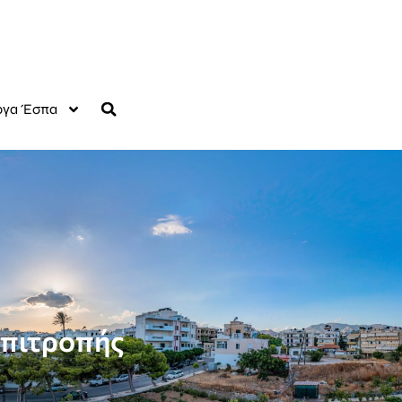
γα Έσπα
Επιτροπής