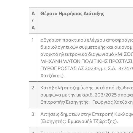
Α
Θέματα Ημερήσιας Διάταξης
/
Α
1
«Έγκριση πρακτικού ελέγχου αποσφράγισ
δικαιολογητικών συμμετοχής και οικονομ
ανοικτό ηλεκτρονικό διαγωνισμό «ΜΙ
ΜΗΧΑΝΗΜΑΤΩΝ ΠΟΛΙΤΙΚΗΣ ΠΡΟΣΤΑΣΙΑ
ΠΥΡΟΠΡΟΣΤΑΣΙΑΣ 2023», με Σ.Α.: 377479
Χατζάκης).
2
Καταβολή αποζημίωσης μετά από εξωδικ
συμφώνα με την με αριθ. 203/2025 απόφ
Επιτροπής(Εισηγητής: Γεώργιος Χατζάκης
3
Αιτήσεις δημοτών στην Επιτροπή Κυκλο
(Εισηγητής: Εμμανουήλ Τζώρτζης).