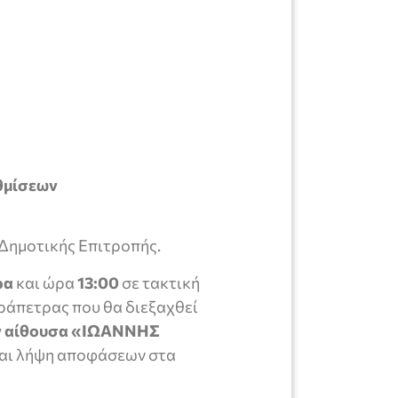
θμίσεων
Δημοτικής Επιτροπής.
ρα
και ώρα
13:00
σε τακτική
εράπετρας
που θα διεξαχθεί
ην αίθουσα «ΙΩΑΝΝΗΣ
και λήψη αποφάσεων στα