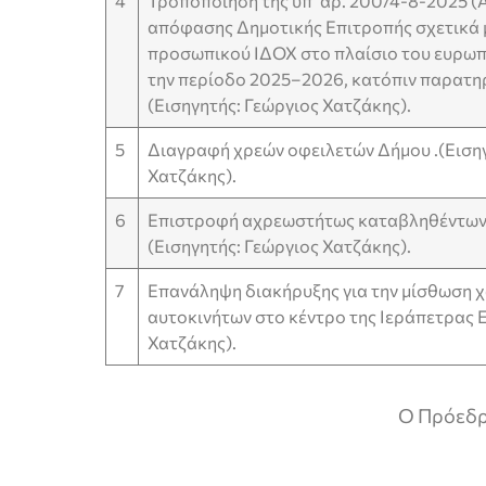
4
Τροποποίηση της υπ’ αρ. 200/4-8-2025
απόφασης Δημοτικής Επιτροπής σχετικά 
προσωπικού ΙΔΟΧ στο πλαίσιο του ευρωπ
την περίοδο 2025–2026, κατόπιν παρατη
(Εισηγητής: Γεώργιος Χατζάκης).
5
Διαγραφή χρεών οφειλετών Δήμου .(Εισηγ
Χατζάκης).
6
Επιστροφή αχρεωστήτως καταβληθέντων 
(Εισηγητής: Γεώργιος Χατζάκης).
7
Επανάληψη διακήρυξης για την μίσθωση 
αυτοκινήτων στο κέντρο της Ιεράπετρας 
Χατζάκης).
Ο Πρόεδρος της Δημο