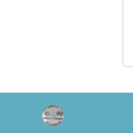
Πάπυρος
(Πλατεία
Πλαστήρα), E&G
Mini market
(Δημοκρατίας
39 Ιεράπετρα)
και
στο more.com
Χώρος: 3ο
Γυμνάσιο
Ιεράπετρας
(Είσοδος ΕΠΑ.Λ.)
Έναρξη 21:15
Οργάνωση:
ΚΝΩΣΟΣ
ΘΕΑΤΡΙΚΕΣ
ΠΑΡΑΓΩΓΕΣ ΕΕ