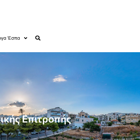
γα Έσπα
ικής Επιτροπής