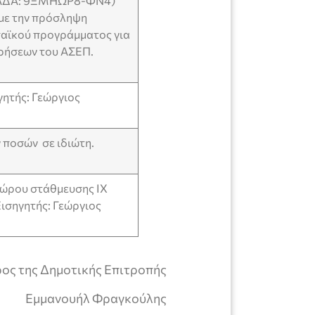
 (ΑΔΑ: 9ΞΜΗΩΡ8-ΦΝ4)
με την πρόσληψη
αϊκού προγράμματος για
ρήσεων του ΑΣΕΠ.
ητής: Γεώργιος
ποσών σε ιδιώτη.
χώρου στάθμευσης ΙΧ
Εισηγητής: Γεώργιος
τικής Επιτροπής
Εμμανουήλ Φραγκούλης