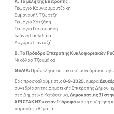
A. Τα μέλη της Επιτροπής :
Γεώργιο Κουγιουμουτζάκη
Εμμανουήλ Τζώρτζη
Γεώργιο Χατζάκη
Γεώργιο Γιακουμάκη
Ιωάννη Γουλιδάκη
Αργύριο Πανταζή
B. Το Πρόεδρο Επιτροπής Κυκλοφοριακών Ρυ
Νικόλαο Τζουμάκα
ΘΕΜΑ:
Πρόσκληση σε τακτική συνεδρίαση της 
Σας προσκαλούμε στις
8-9-2025,
ημέρα
Δευτέ
συνεδρίαση της Δημοτικής Επιτροπής Δήμου Ι
στο Δημοτικό Κατάστημα,
Δημοκρατίας 31 στ
ο
ΧΡΙΣΤΑΚΗΣ» στον 1
όροφο
για τη συζήτηση 
παρακάτω θέματα: