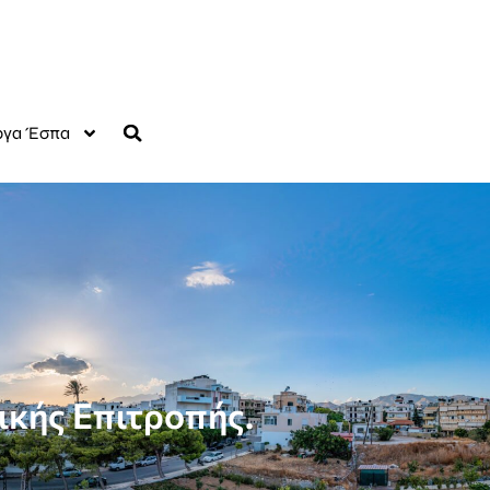
γα Έσπα
ικής Επιτροπής.