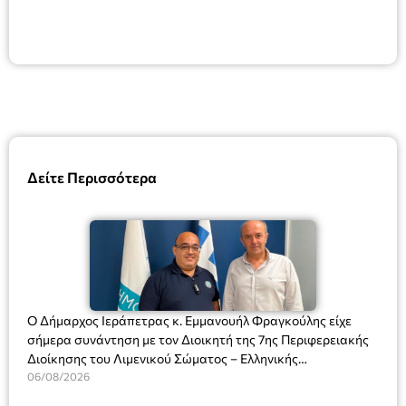
Δείτε Περισσότερα
Ο Δήμαρχος Ιεράπετρας κ. Εμμανουήλ Φραγκούλης είχε
σήμερα συνάντηση με τον Διοικητή της 7ης Περιφερειακής
Διοίκησης του Λιμενικού Σώματος – Ελληνικής
Ακτοφυλακής (Λ.Σ.-ΕΛ.ΑΚΤ.), Αρχιπλοίαρχο Λ.Σ. κ. Ιωάννη
06/08/2026
Ορφανό