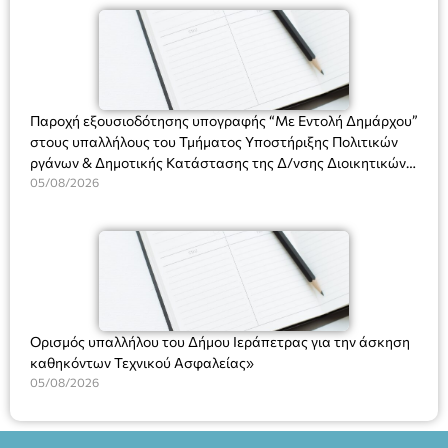
(Ν. 5314/2026).»
Πλαστήρα), E&G Mini market (Δημοκρατίας 39 Ιεράπετρα)
και στο more.com Χώρος: 3ο Γυμνάσιο Ιεράπετρας
(Είσοδος ΕΠΑ.Λ.) Έναρξη 21:15 Οργάνωση: ΚΝΩΣΟΣ
ΘΕΑΤΡΙΚΕΣ ΠΑΡΑΓΩΓΕΣ ΕΕ
Παροχή εξουσιοδότησης υπογραφής “Με Εντολή Δημάρχου”
στους υπαλλήλους του Τμήματος Υποστήριξης Πολιτικών
ργάνων & Δημοτικής Κατάστασης της Δ/νσης Διοικητικών
Υπηρεσιών για αποφάσεις, πιστοποιητικά, πράξεις και
05/08/2026
χρήση του Πληροφοριακού Συστήματος “Μητρώο Πολιτών”
(Ν. 5314/2026).»
Ορισμός υπαλλήλου του Δήμου Ιεράπετρας για την άσκηση
καθηκόντων Τεχνικού Ασφαλείας»
05/08/2026