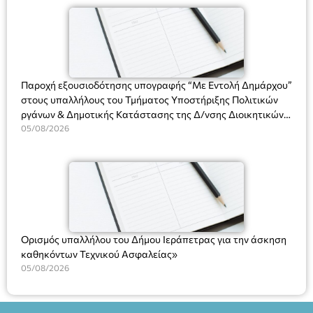
(Ν. 5314/2026).»
Πλαστήρα), E&G Mini market (Δημοκρατίας 39 Ιεράπετρα)
και στο more.com Χώρος: 3ο Γυμνάσιο Ιεράπετρας
(Είσοδος ΕΠΑ.Λ.) Έναρξη 21:15 Οργάνωση: ΚΝΩΣΟΣ
ΘΕΑΤΡΙΚΕΣ ΠΑΡΑΓΩΓΕΣ ΕΕ
Παροχή εξουσιοδότησης υπογραφής “Με Εντολή Δημάρχου”
στους υπαλλήλους του Τμήματος Υποστήριξης Πολιτικών
ργάνων & Δημοτικής Κατάστασης της Δ/νσης Διοικητικών
Υπηρεσιών για αποφάσεις, πιστοποιητικά, πράξεις και
05/08/2026
χρήση του Πληροφοριακού Συστήματος “Μητρώο Πολιτών”
(Ν. 5314/2026).»
Ορισμός υπαλλήλου του Δήμου Ιεράπετρας για την άσκηση
καθηκόντων Τεχνικού Ασφαλείας»
05/08/2026