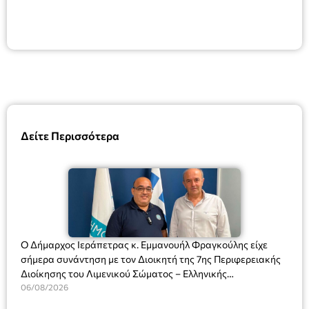
Δείτε Περισσότερα
Ο Δήμαρχος Ιεράπετρας κ. Εμμανουήλ Φραγκούλης είχε
σήμερα συνάντηση με τον Διοικητή της 7ης Περιφερειακής
Διοίκησης του Λιμενικού Σώματος – Ελληνικής
Ακτοφυλακής (Λ.Σ.-ΕΛ.ΑΚΤ.), Αρχιπλοίαρχο Λ.Σ. κ. Ιωάννη
06/08/2026
Ορφανό