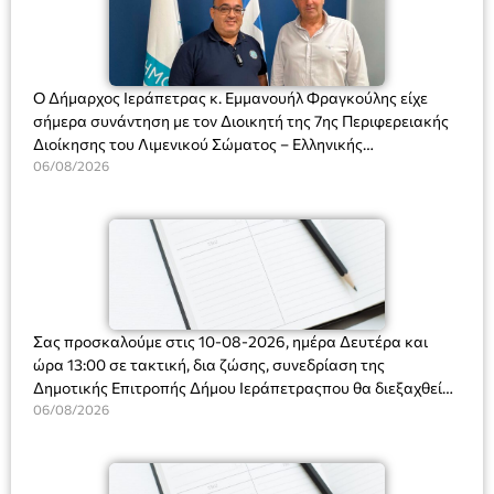
Ο Δήμαρχος Ιεράπετρας κ. Εμμανουήλ Φραγκούλης είχε
σήμερα συνάντηση με τον Διοικητή της 7ης Περιφερειακής
Διοίκησης του Λιμενικού Σώματος – Ελληνικής
Ακτοφυλακής (Λ.Σ.-ΕΛ.ΑΚΤ.), Αρχιπλοίαρχο Λ.Σ. κ. Ιωάννη
06/08/2026
Ορφανό
Σας προσκαλούμε στις 10-08-2026, ημέρα Δευτέρα και
ώρα 13:00 σε τακτική, δια ζώσης, συνεδρίαση της
Δημοτικής Επιτροπής Δήμου Ιεράπετραςπου θα διεξαχθεί
στο Δημοτικό Κατάστημα, Δημοκρατίας 31 στην αίθουσα
06/08/2026
«ΙΩΑΝΝΗΣ ΧΡΙΣΤΑΚΗΣ» στον 1ο όροφο, για τη συζήτηση
και λήψη αποφάσεων στα παρακάτω θέματα: