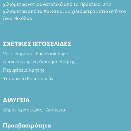
(Είσοδος ΕΠΑ.Λ.) Έναρξη 21:15 Οργάνωση: ΚΝΩΣΟΣ
χιλιόμετρα νοτιοανατολικά από το Ηράκλειο, 242
ΘΕΑΤΡΙΚΕΣ ΠΑΡΑΓΩΓΕΣ ΕΕ
χιλιόμετρα από τα Χανιά και 36 χιλιόμετρα νότια από τον
Άγιο Νικόλαο.
ΣΧΕΤΙΚΕΣ ΙΣΤΟΣΕΛΙΔΕΣ
Visit Ierapetra - Facebook Page
Αποκεντρωμένη Διοίκηση Κρήτης
Περιφέρεια Κρήτης
Υπουργείο Εσωτερικών
ΔΙΑΥΓΕΙΑ
Δήμος Ιεράπετρας - Διαύγεια
Προσβασιμότητα