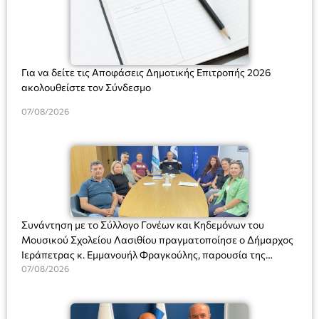
Για να δείτε τις Αποφάσεις Δημοτικής Επιτροπής 2026
ακολουθείστε τον Σύνδεσμο
07/08/2026
Συνάντηση με το Σύλλογο Γονέων και Κηδεμόνων του
Μουσικού Σχολείου Λασιθίου πραγματοποίησε ο Δήμαρχος
Ιεράπετρας κ. Εμμανουήλ Φραγκούλης, παρουσία της
Διευθύντριας του σχολείου κας Μαριάννας Χαΐτα.
07/08/2026