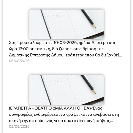
Ορφανό
Σας προσκαλούμε στις 10-08-2026, ημέρα Δευτέρα και
ώρα 13:00 σε τακτική, δια ζώσης, συνεδρίαση της
Δημοτικής Επιτροπής Δήμου Ιεράπετραςπου θα διεξαχθεί
στο Δημοτικό Κατάστημα, Δημοκρατίας 31 στην αίθουσα
06/08/2026
«ΙΩΑΝΝΗΣ ΧΡΙΣΤΑΚΗΣ» στον 1ο όροφο, για τη συζήτηση
και λήψη αποφάσεων στα παρακάτω θέματα:
ΙΕΡΑΠΕΤΡΑ –ΘΕΑΤΡΟ «ΜΙΑ ΑΛΛΗ ΘΗΒΑ» Ένας
συγγραφέας ενδιαφέρεται να γράψει και να ανεβάσει στη
σκηνή την ιστορία ενός νέου που εκτίει ποινή ισόβιας
κάθειρξης για πατροκτονία. Ένα πολυβραβευμένο έργο για
05/08/2026
τις σχέσεις πατέρα-γιου, την ανδρική ταυτότητα, την ψυχική