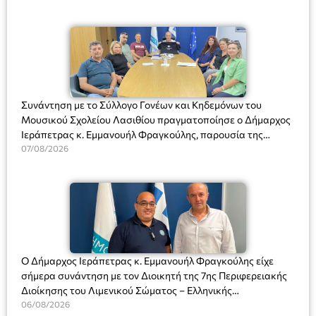
Συνάντηση με το Σύλλογο Γονέων και Κηδεμόνων του
Μουσικού Σχολείου Λασιθίου πραγματοποίησε ο Δήμαρχος
Ιεράπετρας κ. Εμμανουήλ Φραγκούλης, παρουσία της
Διευθύντριας του σχολείου κας Μαριάννας Χαΐτα.
07/08/2026
Ο Δήμαρχος Ιεράπετρας κ. Εμμανουήλ Φραγκούλης είχε
σήμερα συνάντηση με τον Διοικητή της 7ης Περιφερειακής
Διοίκησης του Λιμενικού Σώματος – Ελληνικής
Ακτοφυλακής (Λ.Σ.-ΕΛ.ΑΚΤ.), Αρχιπλοίαρχο Λ.Σ. κ. Ιωάννη
06/08/2026