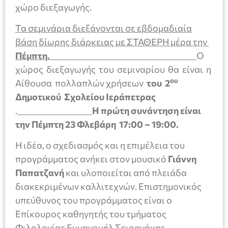
χώρο διεξαγωγής.
Τα σεμινάρια διεξάγονται σε εβδομαδιαία
βάση δίωρης διάρκειας με ΣΤΑΘΕΡΗ μέρα την
Πέμπτη.
Ο
χώρος διεξαγωγής του σεμιναρίου θα είναι η
ου
Αίθουσα πολλαπλών χρήσεων
του 2
Δημοτικού Σχολείου Ιεράπετρας
.
Η πρώτη συνάντηση είναι
την Πέμπτη 23 Φλεβάρη 17:00 – 19:00.
Η ιδέα, ο σχεδιασμός και η επιμέλεια του
προγράμματος ανήκει στον μουσικό
Γιάννη
Παπατζανή
και υλοποιείται από πλειάδα
διακεκριμένων καλλιτεχνών. Επιστημονικός
υπεύθυνος του προγράμματος είναι ο
Επίκουρος καθηγητής του τμήματος
Φιλολογίας Εμμανουήλ Σειραγάκης.