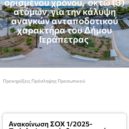
ορισμένου χρόνου, οκτώ (8)
ατόμων, για την κάλυψη
αναγκών ανταποδοτικού
χαρακτήρα του Δήμου
Ιεράπετρας
Προκηρύξεις Πρόσληψης Προσωπικού
Ανακοίνωση ΣΟΧ 1/2025-