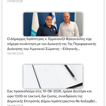
Διευθύντριας του σχολείου κας Μαριάννας Χαΐτα.
07/08/2026
Ο Δήμαρχος Ιεράπετρας κ. Εμμανουήλ Φραγκούλης είχε
σήμερα συνάντηση με τον Διοικητή της 7ης Περιφερειακής
Διοίκησης του Λιμενικού Σώματος – Ελληνικής
Ακτοφυλακής (Λ.Σ.-ΕΛ.ΑΚΤ.), Αρχιπλοίαρχο Λ.Σ. κ. Ιωάννη
06/08/2026
Ορφανό
Σας προσκαλούμε στις 10-08-2026, ημέρα Δευτέρα και
ώρα 13:00 σε τακτική, δια ζώσης, συνεδρίαση της
Δημοτικής Επιτροπής Δήμου Ιεράπετραςπου θα διεξαχθεί
στο Δημοτικό Κατάστημα, Δημοκρατίας 31 στην αίθουσα
06/08/2026