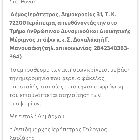
διεύθυνση:
Δήμος Ιεράπετρας, Δημοκρατίας 31, Τ. Κ.
72200 Ιεράπετρα, απευθύνοντάς την στο
Τμήμα Ανθρώπινου Δυναμικού και Διοικητικής
Μέριμνας υπόψιν κ.κ. Σ. Δαγαλάκη ή Γ.
Μανουσάκη (τηλ. επικοινωνίας: 2842340363-
364).
Το εμπρόθεσμο των αιτήσεων κρίνεται με βάση
την ημερομηνία που φέρει ο φάκελος
αποστολής, ο οποίος μετά την αποσφράγισή
του επισυνάπτεται στην αίτηση των
υποψηφίων.
Με εντολή Δημάρχου
ο Αντιδήμαρχος Ιεράπετρας Γεώργιος
Χατζάκης