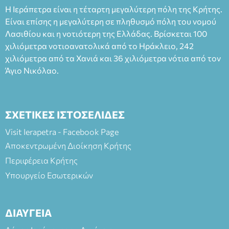
Ταμείο 22€- Προπώληση 20€( Άνεργοι, Φοιτητές, ΑΜΕΑ,
Η Ιεράπετρα είναι η τέταρτη μεγαλύτερη πόλη της Κρήτης.
άνω των 65 Προπώληση: Βιβλιοπωλείο Πάπυρος (Πλατεία
Είναι επίσης η μεγαλύτερη σε πληθυσμό πόλη του νομού
Πλαστήρα), E&G Mini market (Δημοκρατίας 39 Ιεράπετρα)
Λασιθίου και η νοτιότερη της Ελλάδας. Βρίσκεται 100
και στο more.com Χώρος: 3ο Γυμνάσιο Ιεράπετρας
(Είσοδος ΕΠΑ.Λ.) Έναρξη 21:15 Οργάνωση: ΚΝΩΣΟΣ
χιλιόμετρα νοτιοανατολικά από το Ηράκλειο, 242
ΘΕΑΤΡΙΚΕΣ ΠΑΡΑΓΩΓΕΣ ΕΕ
χιλιόμετρα από τα Χανιά και 36 χιλιόμετρα νότια από τον
Άγιο Νικόλαο.
ΣΧΕΤΙΚΕΣ ΙΣΤΟΣΕΛΙΔΕΣ
Visit Ierapetra - Facebook Page
Αποκεντρωμένη Διοίκηση Κρήτης
Περιφέρεια Κρήτης
Υπουργείο Εσωτερικών
ΔΙΑΥΓΕΙΑ