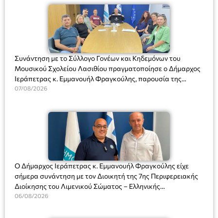
Συνάντηση με το Σύλλογο Γονέων και Κηδεμόνων του
Μουσικού Σχολείου Λασιθίου πραγματοποίησε ο Δήμαρχος
Ιεράπετρας κ. Εμμανουήλ Φραγκούλης, παρουσία της
Διευθύντριας του σχολείου κας Μαριάννας Χαΐτα.
07/08/2026
Ο Δήμαρχος Ιεράπετρας κ. Εμμανουήλ Φραγκούλης είχε
σήμερα συνάντηση με τον Διοικητή της 7ης Περιφερειακής
Διοίκησης του Λιμενικού Σώματος – Ελληνικής
Ακτοφυλακής (Λ.Σ.-ΕΛ.ΑΚΤ.), Αρχιπλοίαρχο Λ.Σ. κ. Ιωάννη
06/08/2026
Ορφανό