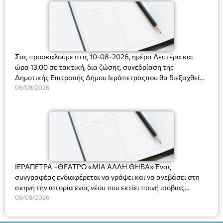
Σας προσκαλούμε στις 10-08-2026, ημέρα Δευτέρα και
ώρα 13:00 σε τακτική, δια ζώσης, συνεδρίαση της
Δημοτικής Επιτροπής Δήμου Ιεράπετραςπου θα διεξαχθεί
στο Δημοτικό Κατάστημα, Δημοκρατίας 31 στην αίθουσα
06/08/2026
«ΙΩΑΝΝΗΣ ΧΡΙΣΤΑΚΗΣ» στον 1ο όροφο, για τη συζήτηση
και λήψη αποφάσεων στα παρακάτω θέματα:
ΙΕΡΑΠΕΤΡΑ –ΘΕΑΤΡΟ «ΜΙΑ ΑΛΛΗ ΘΗΒΑ» Ένας
συγγραφέας ενδιαφέρεται να γράψει και να ανεβάσει στη
σκηνή την ιστορία ενός νέου που εκτίει ποινή ισόβιας
κάθειρξης για πατροκτονία. Ένα πολυβραβευμένο έργο για
05/08/2026
τις σχέσεις πατέρα-γιου, την ανδρική ταυτότητα, την ψυχική
ασθένεια, τον ερωτισμό. Ένα έργο αινιγματικό, συγκινητικό,