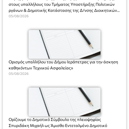
στους υπαλλήλους του Τμήματος Υποστήριξης Πολιτικών
ργάνων & Δημοτικής Κατάστασης της Δ/νσης Διοικητικών
Υπηρεσιών για αποφάσεις, πιστοποιητικά, πράξεις και
05/08/2026
χρήση του Πληροφοριακού Συστήματος “Μητρώο Πολιτών”
(Ν. 5314/2026).»
Ορισμός υπαλλήλου του Δήμου Ιεράπετρας για την άσκηση
καθηκόντων Τεχνικού Ασφαλείας»
05/08/2026
Ορίζουμε το Δημοτικό Σύμβουλο της πλειοψηφίας
Σπυριδάκη Μιχαήλ ως Άμισθο Εντεταλμένο Δημοτικό