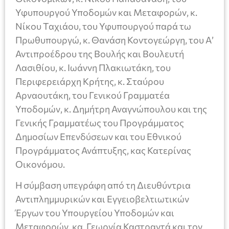
Υφυπουργού Υποδομών και Μεταφορών, κ.
Νίκου Ταχιάου, του Υφυπουργού παρά τω
Πρωθυπουργώ, κ. Θανάση Κοντογεώργη, του Α’
Αντιπροέδρου της Βουλής και Βουλευτή
Λασιθίου, κ. Ιωάννη Πλακιωτάκη, του
Περιφερειάρχη Κρήτης, κ. Σταύρου
Αρναουτάκη, του Γενικού Γραμματέα
Υποδομών, κ. Δημήτρη Αναγνώπουλου και της
Γενικής Γραμματέως του Προγράμματος
Δημοσίων Επενδύσεων και του Εθνικού
Προγράμματος Ανάπτυξης, κας Κατερίνας
Οικονόμου.
Η σύμβαση υπεγράφη από τη Διευθύντρια
Αντιπλημμυρικών και Εγγειοβελτιωτικών
Έργων του Υπουργείου Υποδομών και
Μεταφορών, κα. Γεωργία Καστραντά και τον