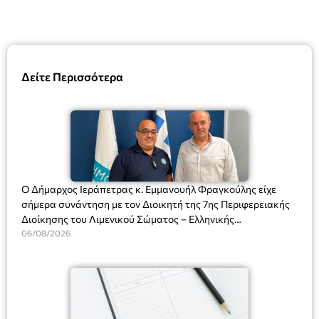
Δείτε Περισσότερα
Ο Δήμαρχος Ιεράπετρας κ. Εμμανουήλ Φραγκούλης είχε
σήμερα συνάντηση με τον Διοικητή της 7ης Περιφερειακής
Διοίκησης του Λιμενικού Σώματος – Ελληνικής
Ακτοφυλακής (Λ.Σ.-ΕΛ.ΑΚΤ.), Αρχιπλοίαρχο Λ.Σ. κ. Ιωάννη
06/08/2026
Ορφανό