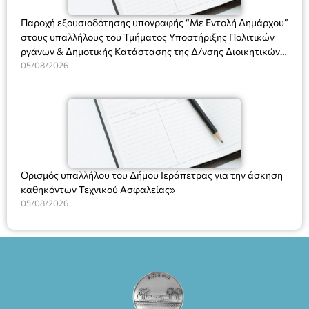
Παροχή εξουσιοδότησης υπογραφής “Με Εντολή Δημάρχου”
στους υπαλλήλους του Τμήματος Υποστήριξης Πολιτικών
ργάνων & Δημοτικής Κατάστασης της Δ/νσης Διοικητικών
Υπηρεσιών για αποφάσεις, πιστοποιητικά, πράξεις και
05/08/2026
χρήση του Πληροφοριακού Συστήματος “Μητρώο Πολιτών”
(Ν. 5314/2026).»
Ορισμός υπαλλήλου του Δήμου Ιεράπετρας για την άσκηση
καθηκόντων Τεχνικού Ασφαλείας»
05/08/2026