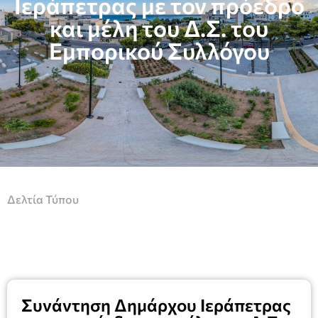
Ιεράπετρας με τον πρόεδρο
και μέλη του Δ.Σ. του
Εμπορικού Συλλόγου
Δελτία Τύπου
Συνάντηση Δημάρχου Ιεράπετρας