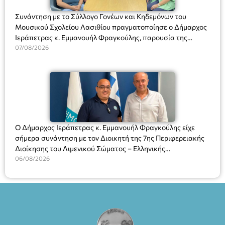
Συνάντηση με το Σύλλογο Γονέων και Κηδεμόνων του
Μουσικού Σχολείου Λασιθίου πραγματοποίησε ο Δήμαρχος
Ιεράπετρας κ. Εμμανουήλ Φραγκούλης, παρουσία της
Διευθύντριας του σχολείου κας Μαριάννας Χαΐτα.
07/08/2026
Ο Δήμαρχος Ιεράπετρας κ. Εμμανουήλ Φραγκούλης είχε
σήμερα συνάντηση με τον Διοικητή της 7ης Περιφερειακής
Διοίκησης του Λιμενικού Σώματος – Ελληνικής
Ακτοφυλακής (Λ.Σ.-ΕΛ.ΑΚΤ.), Αρχιπλοίαρχο Λ.Σ. κ. Ιωάννη
06/08/2026
Ορφανό