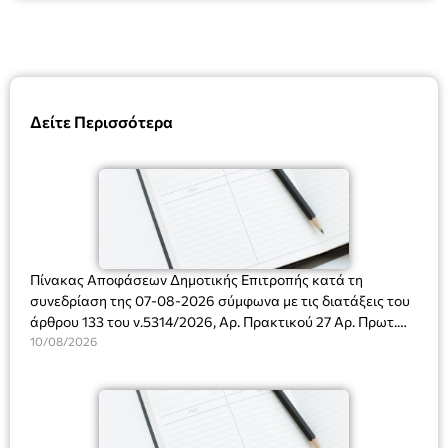
Δείτε Περισσότερα
Πίνακας Αποφάσεων Δημοτικής Επιτροπής κατά τη
συνεδρίαση της 07-08-2026 σύμφωνα με τις διατάξεις του
άρθρου 133 του ν.5314/2026, Αρ. Πρακτικού 27 Αρ. Πρωτ.
Πρόσκλησης: 10817/03-08-2026
10/08/2026