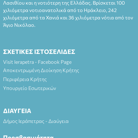
Λασιθίου και η νοτιότερη της Ελλάδας. Βρίσκεται 100
και στο more.com Χώρος: 3ο Γυμνάσιο Ιεράπετρας
(Είσοδος ΕΠΑ.Λ.) Έναρξη 21:15 Οργάνωση: ΚΝΩΣΟΣ
χιλιόμετρα νοτιοανατολικά από το Ηράκλειο, 242
ΘΕΑΤΡΙΚΕΣ ΠΑΡΑΓΩΓΕΣ ΕΕ
χιλιόμετρα από τα Χανιά και 36 χιλιόμετρα νότια από τον
Άγιο Νικόλαο.
ΣΧΕΤΙΚΕΣ ΙΣΤΟΣΕΛΙΔΕΣ
Visit Ierapetra - Facebook Page
Αποκεντρωμένη Διοίκηση Κρήτης
Περιφέρεια Κρήτης
Υπουργείο Εσωτερικών
ΔΙΑΥΓΕΙΑ
Δήμος Ιεράπετρας - Διαύγεια
Προσβασιμότητα