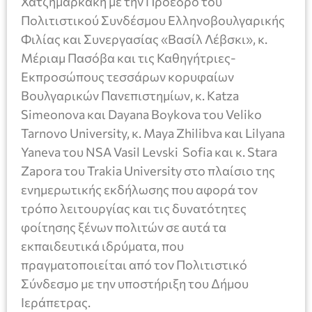
Χατζημαρκάκη με την Πρόεδρο του
Πολιτιστικού Συνδέσμου Ελληνοβουλγαρικής
Φιλίας και Συνεργασίας «Βασίλ Λέβσκι», κ.
Μέριαμ Πασόβα και τις Καθηγήτριες-
Εκπροσώπους τεσσάρων κορυφαίων
Βουλγαρικών Πανεπιστημίων, κ. Katza
Simeonova και Dayana Boykova του Veliko
Tarnovo University, κ. Maya Zhilibva και Lilyana
Yaneva του NSA Vasil Levski Sofia και κ. Stara
Zapora του Trakia University στο πλαίσιο της
ενημερωτικής εκδήλωσης που αφορά τον
τρόπο λειτουργίας και τις δυνατότητες
φοίτησης ξένων πολιτών σε αυτά τα
εκπαιδευτικά ιδρύματα, που
πραγματοποιείται από τον Πολιτιστικό
Σύνδεσμο με την υποστήριξη του Δήμου
Ιεράπετρας.