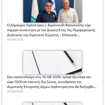
Ο Δήμαρχος Ιεράπετρας κ. Εμμανουήλ Φραγκούλης είχε
σήμερα συνάντηση με τον Διοικητή της 7ης Περιφερειακής
Διοίκησης του Λιμενικού Σώματος – Ελληνικής
Ακτοφυλακής (Λ.Σ.-ΕΛ.ΑΚΤ.), Αρχιπλοίαρχο Λ.Σ. κ. Ιωάννη
06/08/2026
Ορφανό
Σας προσκαλούμε στις 10-08-2026, ημέρα Δευτέρα και
ώρα 13:00 σε τακτική, δια ζώσης, συνεδρίαση της
Δημοτικής Επιτροπής Δήμου Ιεράπετραςπου θα διεξαχθεί
στο Δημοτικό Κατάστημα, Δημοκρατίας 31 στην αίθουσα
06/08/2026
«ΙΩΑΝΝΗΣ ΧΡΙΣΤΑΚΗΣ» στον 1ο όροφο, για τη συζήτηση
και λήψη αποφάσεων στα παρακάτω θέματα: