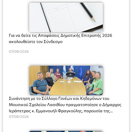
Για να δείτε τις Αποφάσεις Δημοτικής Επιτροπής 2026
ακολουθείστε τον Σύνδεσμο
07/08/2026
Συνάντηση με το Σύλλογο Γονέων και Κηδεμόνων του
Μουσικού Σχολείου Λασιθίου πραγματοποίησε ο Δήμαρχος
Ιεράπετρας κ. Εμμανουήλ Φραγκούλης, παρουσία της
Διευθύντριας του σχολείου κας Μαριάννας Χαΐτα.
07/08/2026