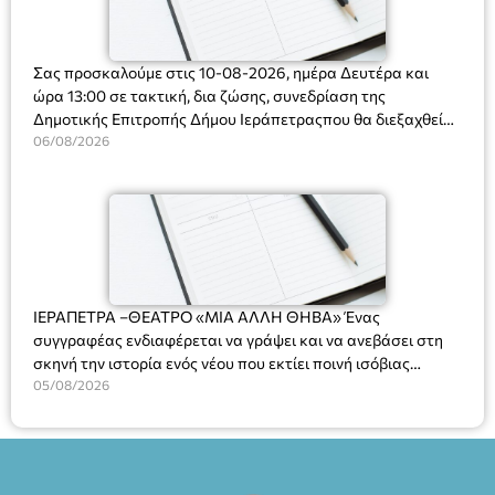
Σας προσκαλούμε στις 10-08-2026, ημέρα Δευτέρα και
ώρα 13:00 σε τακτική, δια ζώσης, συνεδρίαση της
Δημοτικής Επιτροπής Δήμου Ιεράπετραςπου θα διεξαχθεί
στο Δημοτικό Κατάστημα, Δημοκρατίας 31 στην αίθουσα
06/08/2026
«ΙΩΑΝΝΗΣ ΧΡΙΣΤΑΚΗΣ» στον 1ο όροφο, για τη συζήτηση
και λήψη αποφάσεων στα παρακάτω θέματα:
ΙΕΡΑΠΕΤΡΑ –ΘΕΑΤΡΟ «ΜΙΑ ΑΛΛΗ ΘΗΒΑ» Ένας
συγγραφέας ενδιαφέρεται να γράψει και να ανεβάσει στη
σκηνή την ιστορία ενός νέου που εκτίει ποινή ισόβιας
κάθειρξης για πατροκτονία. Ένα πολυβραβευμένο έργο για
05/08/2026
τις σχέσεις πατέρα-γιου, την ανδρική ταυτότητα, την ψυχική
ασθένεια, τον ερωτισμό. Ένα έργο αινιγματικό, συγκινητικό,
όσο και διασκεδαστικό. Ο διακεκριμένος σκηνοθέτης
Βαγγέλης Θεοδωρόπουλος ανέδειξε το πολυεπίπεδο αυτό