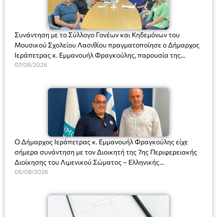
Συνάντηση με το Σύλλογο Γονέων και Κηδεμόνων του
Μουσικού Σχολείου Λασιθίου πραγματοποίησε ο Δήμαρχος
Ιεράπετρας κ. Εμμανουήλ Φραγκούλης, παρουσία της
Διευθύντριας του σχολείου κας Μαριάννας Χαΐτα.
07/08/2026
Ο Δήμαρχος Ιεράπετρας κ. Εμμανουήλ Φραγκούλης είχε
σήμερα συνάντηση με τον Διοικητή της 7ης Περιφερειακής
Διοίκησης του Λιμενικού Σώματος – Ελληνικής
Ακτοφυλακής (Λ.Σ.-ΕΛ.ΑΚΤ.), Αρχιπλοίαρχο Λ.Σ. κ. Ιωάννη
06/08/2026
Ορφανό