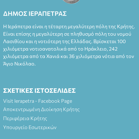
Καπουράνη, νικητή του βραβείου Δημήτρης Χορν 2022-
2023, για την ερμηνεία του στον διπλό ρόλο του Μαρτίν/
ΔΗΜΟΣ ΙΕΡΑΠΕΤΡΑΣ
Φεδερίκο. Σκηνοθεσία: Βαγγέλης Θεοδωρόπουλος Είσοδος: :
Ταμείο 22€- Προπώληση 20€( Άνεργοι, Φοιτητές, ΑΜΕΑ,
Η Ιεράπετρα είναι η τέταρτη μεγαλύτερη πόλη της Κρήτης.
άνω των 65 Προπώληση: Βιβλιοπωλείο Πάπυρος (Πλατεία
Είναι επίσης η μεγαλύτερη σε πληθυσμό πόλη του νομού
Πλαστήρα), E&G Mini market (Δημοκρατίας 39 Ιεράπετρα)
Λασιθίου και η νοτιότερη της Ελλάδας. Βρίσκεται 100
και στο more.com Χώρος: 3ο Γυμνάσιο Ιεράπετρας
(Είσοδος ΕΠΑ.Λ.) Έναρξη 21:15 Οργάνωση: ΚΝΩΣΟΣ
χιλιόμετρα νοτιοανατολικά από το Ηράκλειο, 242
ΘΕΑΤΡΙΚΕΣ ΠΑΡΑΓΩΓΕΣ ΕΕ
χιλιόμετρα από τα Χανιά και 36 χιλιόμετρα νότια από τον
Άγιο Νικόλαο.
ΣΧΕΤΙΚΕΣ ΙΣΤΟΣΕΛΙΔΕΣ
Visit Ierapetra - Facebook Page
Αποκεντρωμένη Διοίκηση Κρήτης
Περιφέρεια Κρήτης
Υπουργείο Εσωτερικών