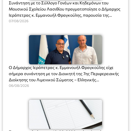
Συνάντηση με το Σύλλογο Γονέων και Κηδεμόνων του
Μουσικού Σχολείου Λασιθίου πραγματοποίησε ο Δήμαρχος
Ιεράπετρας κ. Εμμανουήλ Φραγκούλης, παρουσία της
Διευθύντριας του σχολείου κας Μαριάννας Χαΐτα.
07/08/2026
Ο Δήμαρχος Ιεράπετρας κ. Εμμανουήλ Φραγκούλης είχε
σήμερα συνάντηση με τον Διοικητή της 7ης Περιφερειακής
Διοίκησης του Λιμενικού Σώματος – Ελληνικής
Ακτοφυλακής (Λ.Σ.-ΕΛ.ΑΚΤ.), Αρχιπλοίαρχο Λ.Σ. κ. Ιωάννη
06/08/2026
Ορφανό