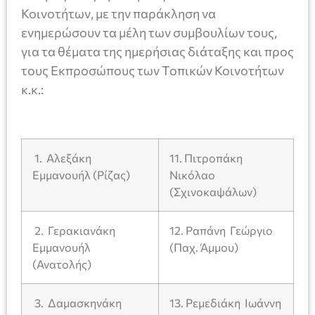
Κοινοτήτων, με την παράκληση να
ενημερώσουν τα μέλη των συμβουλίων τους,
για τα θέματα της ημερήσιας διάταξης και προς
τους Εκπροσώπους των Τοπικών Κοινοτήτων
κ.κ.:
1. Αλεξάκη
11. Πιτροπάκη
Εμμανουήλ (Ρίζας)
Νικόλαο
(Σχινοκαψάλων)
2. Γερακιανάκη
12. Ραπάνη Γεώργιο
Εμμανουήλ
(Παχ. Άμμου)
(Ανατολής)
3. Δαμασκηνάκη
13. Ρεμεδιάκη Ιωάννη