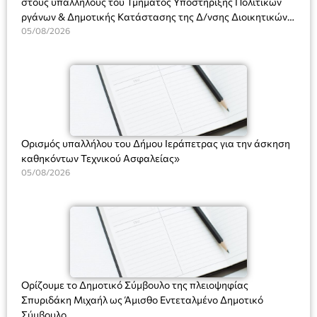
στους υπαλλήλους του Τμήματος Υποστήριξης Πολιτικών
ργάνων & Δημοτικής Κατάστασης της Δ/νσης Διοικητικών
Υπηρεσιών για αποφάσεις, πιστοποιητικά, πράξεις και
05/08/2026
χρήση του Πληροφοριακού Συστήματος “Μητρώο Πολιτών”
(Ν. 5314/2026).»
Ορισμός υπαλλήλου του Δήμου Ιεράπετρας για την άσκηση
καθηκόντων Τεχνικού Ασφαλείας»
05/08/2026
Ορίζουμε το Δημοτικό Σύμβουλο της πλειοψηφίας
Σπυριδάκη Μιχαήλ ως Άμισθο Εντεταλμένο Δημοτικό
Σύμβουλο