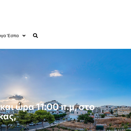
γα Έσπα
αι ώρα 11:00 π.μ, στο
κας,