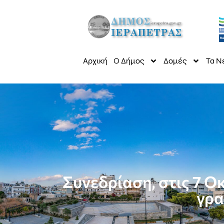
Αρχική
Ο Δήμος
Δομές
Τα Ν
Συνεδρίαση, στις 7 Ο
γρα