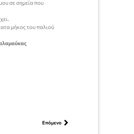
ου σε σημεία που
χει.
κατα μήκος του παλιού
Καλαμαύκας
Επόμενο