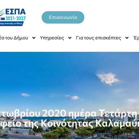
Επικοινωνία
έα του Δήμου
Υπηρεσίες
Για τους επισκέπτες
Έρ
κτωβρίου 2020 ημέρα Τετάρτη κ
φείο της Κοινότητας Καλαμαύ