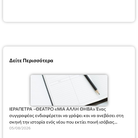
Δείτε Περισσότερα
ΙΕΡΑΠΕΤΡΑ –ΘΕΑΤΡΟ «ΜΙΑ ΑΛΛΗ ΘΗΒΑ» Ένας
συγγραφέας ενδιαφέρεται να γράψει και να ανεβάσει στη
σκηνή την ιστορία ενός νέου που εκτίει ποινή ισόβιας
κάθειρξης για πατροκτονία. Ένα πολυβραβευμένο έργο για
05/08/2026
τις σχέσεις πατέρα-γιου, την ανδρική ταυτότητα, την ψυχική