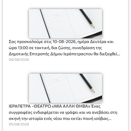
Ορφανό
Σας προσκαλούμε στις 10-08-2026, ημέρα Δευτέρα και
ώρα 13:00 σε τακτική, δια ζώσης, συνεδρίαση της
Δημοτικής Επιτροπής Δήμου Ιεράπετραςπου θα διεξαχθεί
στο Δημοτικό Κατάστημα, Δημοκρατίας 31 στην αίθουσα
06/08/2026
«ΙΩΑΝΝΗΣ ΧΡΙΣΤΑΚΗΣ» στον 1ο όροφο, για τη συζήτηση
και λήψη αποφάσεων στα παρακάτω θέματα:
ΙΕΡΑΠΕΤΡΑ –ΘΕΑΤΡΟ «ΜΙΑ ΑΛΛΗ ΘΗΒΑ» Ένας
συγγραφέας ενδιαφέρεται να γράψει και να ανεβάσει στη
σκηνή την ιστορία ενός νέου που εκτίει ποινή ισόβιας
κάθειρξης για πατροκτονία. Ένα πολυβραβευμένο έργο για
05/08/2026
τις σχέσεις πατέρα-γιου, την ανδρική ταυτότητα, την ψυχική