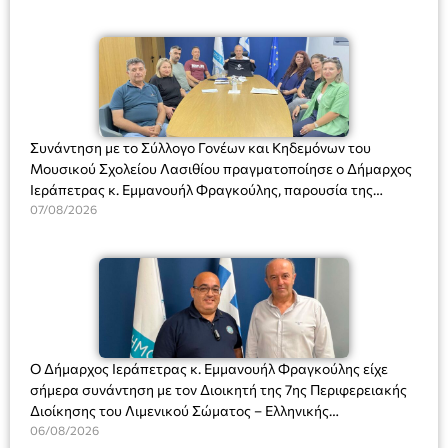
Συνάντηση με το Σύλλογο Γονέων και Κηδεμόνων του
Μουσικού Σχολείου Λασιθίου πραγματοποίησε ο Δήμαρχος
Ιεράπετρας κ. Εμμανουήλ Φραγκούλης, παρουσία της
Διευθύντριας του σχολείου κας Μαριάννας Χαΐτα.
07/08/2026
Ο Δήμαρχος Ιεράπετρας κ. Εμμανουήλ Φραγκούλης είχε
σήμερα συνάντηση με τον Διοικητή της 7ης Περιφερειακής
Διοίκησης του Λιμενικού Σώματος – Ελληνικής
Ακτοφυλακής (Λ.Σ.-ΕΛ.ΑΚΤ.), Αρχιπλοίαρχο Λ.Σ. κ. Ιωάννη
06/08/2026