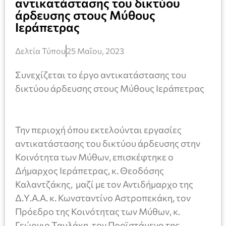
αντικατάστασης του δικτύου
άρδευσης στους Μύθους
Ιεράπετρας
Δελτία Τύπου
25 Μαΐου, 2023
Συνεχίζεται το έργο αντικατάστασης του
δικτύου άρδευσης στους Μύθους Ιεράπετρας
Την περιοχή όπου εκτελούνται εργασίες
αντικατάστασης του δικτύου άρδευσης στην
Κοινότητα των Μύθων, επισκέφτηκε ο
Δήμαρχος Ιεράπετρας, κ. Θεοδόσης
Καλαντζάκης, μαζί με τον Αντιδήμαρχο της
Δ.Υ.Α.Α. κ. Κωνσταντίνο Αστροπεκάκη, τον
Πρόεδρο της Κοινότητας των Μύθων, κ.
Γεώργιο Ταυλάκη, τον Προϊστάμενο της