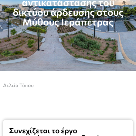
αντικατάστασης του
δικτύου άρδευσης στους
Μύθους Ιεράπετρας
Δελτία Τύπου
Συνεχίζεται το έργο