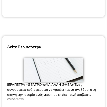
Δείτε Περισσότερα
ΙΕΡΑΠΕΤΡΑ –ΘΕΑΤΡΟ «ΜΙΑ ΑΛΛΗ ΘΗΒΑ» Ένας
συγγραφέας ενδιαφέρεται να γράψει και να ανεβάσει στη
σκηνή την ιστορία ενός νέου που εκτίει ποινή ισόβιας
κάθειρξης για πατροκτονία. Ένα πολυβραβευμένο έργο για
05/08/2026
τις σχέσεις πατέρα-γιου, την ανδρική ταυτότητα, την ψυχική