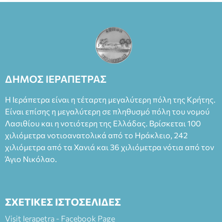
Πλαστήρα), E&G Mini market (Δημοκρατίας 39 Ιεράπετρα)
και στο more.com Χώρος: 3ο Γυμνάσιο Ιεράπετρας
(Είσοδος ΕΠΑ.Λ.) Έναρξη 21:15 Οργάνωση: ΚΝΩΣΟΣ
ΘΕΑΤΡΙΚΕΣ ΠΑΡΑΓΩΓΕΣ ΕΕ
ΔΗΜΟΣ ΙΕΡΑΠΕΤΡΑΣ
Η Ιεράπετρα είναι η τέταρτη μεγαλύτερη πόλη της Κρήτης.
Είναι επίσης η μεγαλύτερη σε πληθυσμό πόλη του νομού
Λασιθίου και η νοτιότερη της Ελλάδας. Βρίσκεται 100
χιλιόμετρα νοτιοανατολικά από το Ηράκλειο, 242
χιλιόμετρα από τα Χανιά και 36 χιλιόμετρα νότια από τον
Άγιο Νικόλαο.
ΣΧΕΤΙΚΕΣ ΙΣΤΟΣΕΛΙΔΕΣ
Visit Ierapetra - Facebook Page