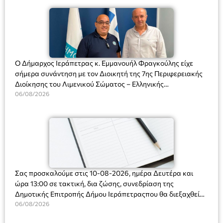
Ο Δήμαρχος Ιεράπετρας κ. Εμμανουήλ Φραγκούλης είχε
σήμερα συνάντηση με τον Διοικητή της 7ης Περιφερειακής
Διοίκησης του Λιμενικού Σώματος – Ελληνικής
Ακτοφυλακής (Λ.Σ.-ΕΛ.ΑΚΤ.), Αρχιπλοίαρχο Λ.Σ. κ. Ιωάννη
06/08/2026
Ορφανό
Σας προσκαλούμε στις 10-08-2026, ημέρα Δευτέρα και
ώρα 13:00 σε τακτική, δια ζώσης, συνεδρίαση της
Δημοτικής Επιτροπής Δήμου Ιεράπετραςπου θα διεξαχθεί
στο Δημοτικό Κατάστημα, Δημοκρατίας 31 στην αίθουσα
06/08/2026
«ΙΩΑΝΝΗΣ ΧΡΙΣΤΑΚΗΣ» στον 1ο όροφο, για τη συζήτηση