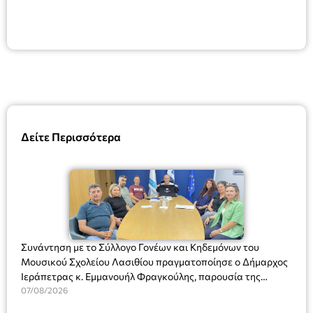
Δείτε Περισσότερα
Συνάντηση με το Σύλλογο Γονέων και Κηδεμόνων του
Μουσικού Σχολείου Λασιθίου πραγματοποίησε ο Δήμαρχος
Ιεράπετρας κ. Εμμανουήλ Φραγκούλης, παρουσία της
Διευθύντριας του σχολείου κας Μαριάννας Χαΐτα.
07/08/2026