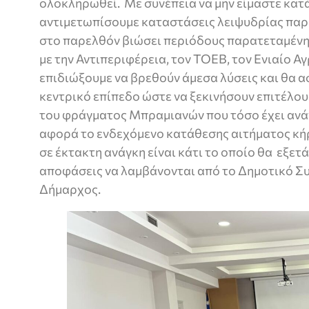
ολοκληρωθεί. Με συνέπεια να μην είμαστε κατ
αντιμετωπίσουμε καταστάσεις λειψυδρίας παρό
στο παρελθόν βιώσει περιόδους παρατεταμένη
με την Αντιπεριφέρεια, τον ΤΟΕΒ, τον Ενιαίο Α
επιδιώξουμε να βρεθούν άμεσα λύσεις και θα α
κεντρικό επίπεδο ώστε να ξεκινήσουν επιτέλο
του φράγματος Μπραμιανών που τόσο έχει ανάγ
αφορά το ενδεχόμενο κατάθεσης αιτήματος κή
σε έκτακτη ανάγκη είναι κάτι το οποίο θα εξετάσ
αποφάσεις να λαμβάνονται από το Δημοτικό Σ
Δήμαρχος.