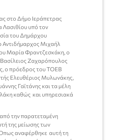
ας στο Δήμο Ιεράπετρας
 Λασιθίου υπό τον
υσία του Δημάρχου
ο Αντιδήμαρχος Μιχαήλ
μου Μαρία Φραντζεσκάκη, ο
ς Βασίλειος Ζαχαρόπουλος
ς, ο πρόεδρος του ΤΟΕΒ
ντής Ελευθέριος Μυλωνάκης,
άννης Γαϊτάνης και τα μέλη
λάκη καθώς και υπηρεσιακά
 από την παρατεταμένη
υτή της μείωσης των
Όπως αναφέρθηκε αυτή τη