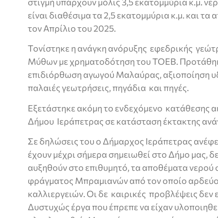
στιγμή υπάρχουν μόλις 3,5 εκατομμύρια κ.μ. νε
είναι διαθέσιμα τα 2,5 εκατομμύρια κ.μ. και τ
τον Απρίλιο του 2025.
Τονίστηκε η ανάγκη ανόρυξης εφεδρικής γεώτ
Μύθων με χρηματοδότηση του ΤΟΕΒ. Προτάθηκα
επιδιόρθωση αγωγού Μαλαύρας, αξιοποίηση υ
παλαιές γεωτρήσεις, πηγάδια και πηγές.
Εξετάστηκε ακόμη το ενδεχόμενο κατάθεσης α
Δήμου Ιεράπετρας σε κατάσταση έκτακτης ανά
Σε δηλώσεις του ο Δήμαρχος Ιεράπετρας ανέφ
έχουν μέχρι σήμερα σημειωθεί στο Δήμο μας, δε
αυξηθούν στο επιθυμητό, τα αποθέματα νερού 
φράγματος Μπραμιανών από τον οποίο αρδεύο
καλλιεργειών. Οι δε καιρικές προβλέψεις δεν 
Δυστυχώς έργα που έπρεπε να είχαν υλοποιηθεί