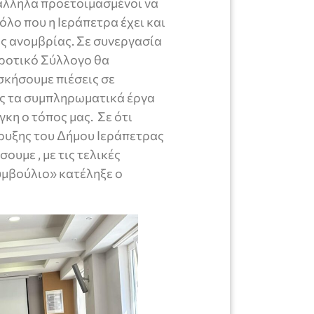
άλληλα προετοιμασμένοι να
λο που η Ιεράπετρα έχει και
ς ανομβρίας. Σε συνεργασία
γροτικό Σύλλογο θα
σκήσουμε πιέσεις σε
υς τα συμπληρωματικά έργα
κη ο τόπος μας. Σε ότι
ρυξης του Δήμου Ιεράπετρας
ουμε , με τις τελικές
υμβούλιο» κατέληξε ο