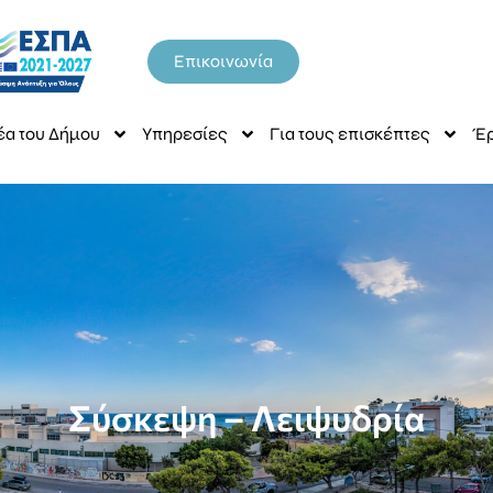
Επικοινωνία
έα του Δήμου
Υπηρεσίες
Για τους επισκέπτες
Έρ
Σύσκεψη – Λειψυδρία