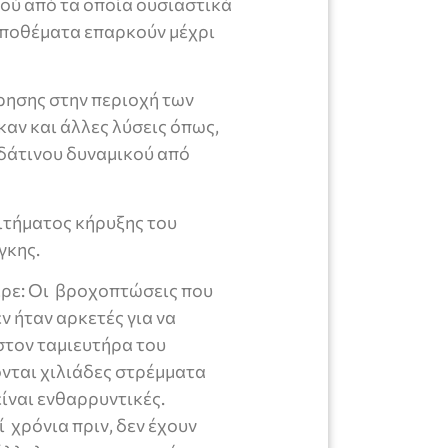
ρού από τα οποία ουσιαστικά
α αποθέματα επαρκούν μέχρι
ρησης στην περιοχή των
ν και άλλες λύσεις όπως,
δάτινου δυναμικού από
ιτήματος κήρυξης του
γκης.
ερε: Οι βροχοπτώσεις που
ν ήταν αρκετές για να
στον ταμιευτήρα του
νται χιλιάδες στρέμματα
είναι ενθαρρυντικές.
 χρόνια πριν, δεν έχουν