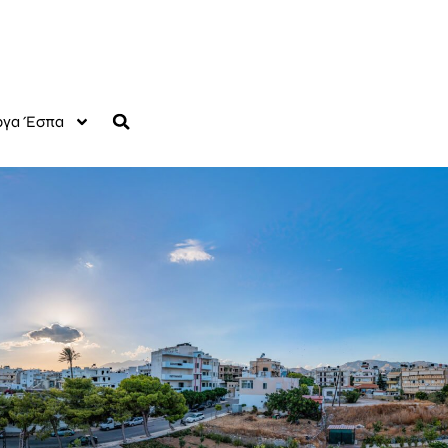
γα Έσπα