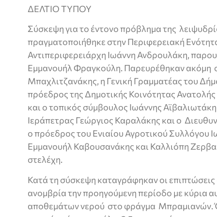
ΔΕΛΤΙΟ ΤΥΠΟΥ
Σύσκεψη για το έντονο πρόβλημα της λειψυδρί
πραγματοποιήθηκε στην Περιφερειακή Ενότητα
Αντιπεριφερειάρχη Ιωάννη Ανδρουλάκη, παρο
Εμμανουήλ Φραγκούλη. Παρευρέθηκαν ακόμη 
Μπαχλιτζανάκης, η Γενική Γραμματέας του Δή
πρόεδρος της Δημοτικής Κοινότητας Ανατολή
και ο τοπικός σύμβουλος Ιωάννης Αϊβαλιωτάκη
Ιεράπετρας Γεώργιος Καραλάκης και ο Διευθυ
ο πρόεδρος του Ενιαίου Αγροτικού Συλλόγου Ιω
Εμμανουήλ Καβουσανάκης και Καλλιόπη Ζερβα
στελέχη.
Κατά τη σύσκεψη καταγράφηκαν οι επιπτώσεις
ανομβρία την προηγούμενη περίοδο με κύρια α
αποθεμάτων νερού στο φράγμα Μπραμιανών. 