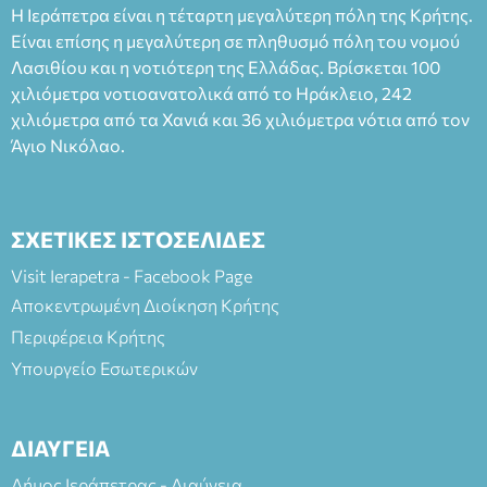
Ταμείο 22€- Προπώληση 20€( Άνεργοι, Φοιτητές, ΑΜΕΑ,
Η Ιεράπετρα είναι η τέταρτη μεγαλύτερη πόλη της Κρήτης.
άνω των 65 Προπώληση: Βιβλιοπωλείο Πάπυρος (Πλατεία
Είναι επίσης η μεγαλύτερη σε πληθυσμό πόλη του νομού
Πλαστήρα), E&G Mini market (Δημοκρατίας 39 Ιεράπετρα)
Λασιθίου και η νοτιότερη της Ελλάδας. Βρίσκεται 100
και στο more.com Χώρος: 3ο Γυμνάσιο Ιεράπετρας
(Είσοδος ΕΠΑ.Λ.) Έναρξη 21:15 Οργάνωση: ΚΝΩΣΟΣ
χιλιόμετρα νοτιοανατολικά από το Ηράκλειο, 242
ΘΕΑΤΡΙΚΕΣ ΠΑΡΑΓΩΓΕΣ ΕΕ
χιλιόμετρα από τα Χανιά και 36 χιλιόμετρα νότια από τον
Άγιο Νικόλαο.
ΣΧΕΤΙΚΕΣ ΙΣΤΟΣΕΛΙΔΕΣ
Visit Ierapetra - Facebook Page
Αποκεντρωμένη Διοίκηση Κρήτης
Περιφέρεια Κρήτης
Υπουργείο Εσωτερικών
ΔΙΑΥΓΕΙΑ
Δήμος Ιεράπετρας - Διαύγεια