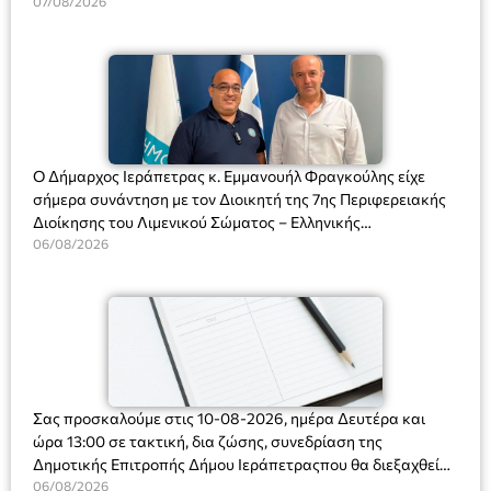
Διευθύντριας του σχολείου κας Μαριάννας Χαΐτα.
07/08/2026
Ο Δήμαρχος Ιεράπετρας κ. Εμμανουήλ Φραγκούλης είχε
σήμερα συνάντηση με τον Διοικητή της 7ης Περιφερειακής
Διοίκησης του Λιμενικού Σώματος – Ελληνικής
Ακτοφυλακής (Λ.Σ.-ΕΛ.ΑΚΤ.), Αρχιπλοίαρχο Λ.Σ. κ. Ιωάννη
06/08/2026
Ορφανό
Σας προσκαλούμε στις 10-08-2026, ημέρα Δευτέρα και
ώρα 13:00 σε τακτική, δια ζώσης, συνεδρίαση της
Δημοτικής Επιτροπής Δήμου Ιεράπετραςπου θα διεξαχθεί
στο Δημοτικό Κατάστημα, Δημοκρατίας 31 στην αίθουσα
06/08/2026