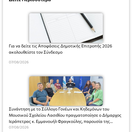
Για να δείτε τις Αποφάσεις Δημοτικής Επιτροπής 2026
ακολουθείστε τον Σύνδεσμο
07/08/2026
Συνάντηση με το Σύλλογο Γονέων και Κηδεμόνων του
Μουσικού Σχολείου Λασιθίου πραγματοποίησε ο Δήμαρχος
Ιεράπετρας κ. Εμμανουήλ Φραγκούλης, παρουσία της
Διευθύντριας του σχολείου κας Μαριάννας Χαΐτα.
07/08/2026