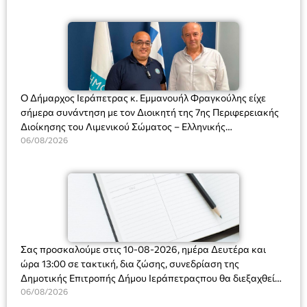
Ο Δήμαρχος Ιεράπετρας κ. Εμμανουήλ Φραγκούλης είχε
σήμερα συνάντηση με τον Διοικητή της 7ης Περιφερειακής
Διοίκησης του Λιμενικού Σώματος – Ελληνικής
Ακτοφυλακής (Λ.Σ.-ΕΛ.ΑΚΤ.), Αρχιπλοίαρχο Λ.Σ. κ. Ιωάννη
06/08/2026
Ορφανό
Σας προσκαλούμε στις 10-08-2026, ημέρα Δευτέρα και
ώρα 13:00 σε τακτική, δια ζώσης, συνεδρίαση της
Δημοτικής Επιτροπής Δήμου Ιεράπετραςπου θα διεξαχθεί
στο Δημοτικό Κατάστημα, Δημοκρατίας 31 στην αίθουσα
06/08/2026
«ΙΩΑΝΝΗΣ ΧΡΙΣΤΑΚΗΣ» στον 1ο όροφο, για τη συζήτηση