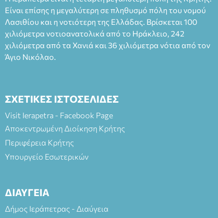
άνω των 65 Προπώληση: Βιβλιοπωλείο Πάπυρος (Πλατεία
Είναι επίσης η μεγαλύτερη σε πληθυσμό πόλη του νομού
Πλαστήρα), E&G Mini market (Δημοκρατίας 39 Ιεράπετρα)
Λασιθίου και η νοτιότερη της Ελλάδας. Βρίσκεται 100
και στο more.com Χώρος: 3ο Γυμνάσιο Ιεράπετρας
(Είσοδος ΕΠΑ.Λ.) Έναρξη 21:15 Οργάνωση: ΚΝΩΣΟΣ
χιλιόμετρα νοτιοανατολικά από το Ηράκλειο, 242
ΘΕΑΤΡΙΚΕΣ ΠΑΡΑΓΩΓΕΣ ΕΕ
χιλιόμετρα από τα Χανιά και 36 χιλιόμετρα νότια από τον
Άγιο Νικόλαο.
ΣΧΕΤΙΚΕΣ ΙΣΤΟΣΕΛΙΔΕΣ
Visit Ierapetra - Facebook Page
Αποκεντρωμένη Διοίκηση Κρήτης
Περιφέρεια Κρήτης
Υπουργείο Εσωτερικών
ΔΙΑΥΓΕΙΑ
Δήμος Ιεράπετρας - Διαύγεια