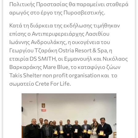
Πολιτικής Προστασίας θα παραμείνει σταθερά
αρωγός στο έργο της Πυροσβεστικής.
Κατά τη διάρκεια της εκδήλωσης τιμήθηκαν
επίσης ο Αντιπεριφερειάρχης Λασιθίου
Ιωάννης Ανδρουλάκης, η οικογένεια του
Γεωργίου Τζαράκη Ostria Resort & Spa, η
εταιρία DS SMITH, οι Εμμανουήλ και Νικόλαος
Βαρκαράκης Mare Blue, το καταφύγιο ζώων
Takis Shelter non profit organisation και το
σωματείο Crete For Life.