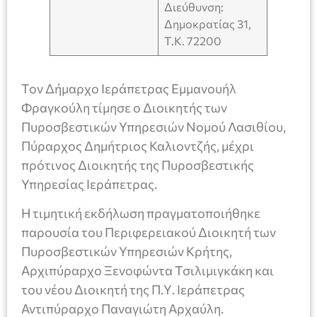
Διεύθυνση:
Δημοκρατίας 31,
Τ.Κ. 72200
Τον Δήμαρχο Ιεράπετρας Εμμανουήλ
Φραγκούλη τίμησε ο Διοικητής των
Πυροσβεστικών Υπηρεσιών Νομού Λασιθίου,
Πύραρχος Δημήτριος Καλιοντζής, μέχρι
πρότινος Διοικητής της Πυροσβεστικής
Υπηρεσίας Ιεράπετρας.
Η τιμητική εκδήλωση πραγματοποιήθηκε
παρουσία του Περιφερειακού Διοικητή των
Πυροσβεστικών Υπηρεσιών Κρήτης,
Αρχιπύραρχο Ξενοφώντα Τσιλιμιγκάκη και
του νέου Διοικητή της Π.Υ. Ιεράπετρας
Αντιπύραρχο Παναγιώτη Αρχαύλη.