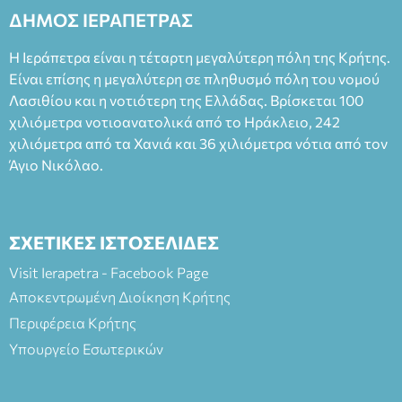
2023, για την ερμηνεία του στον διπλό ρόλο του Μαρτίν/
ΔΗΜΟΣ ΙΕΡΑΠΕΤΡΑΣ
Φεδερίκο. Σκηνοθεσία: Βαγγέλης Θεοδωρόπουλος Είσοδος: :
Ταμείο 22€- Προπώληση 20€( Άνεργοι, Φοιτητές, ΑΜΕΑ,
Η Ιεράπετρα είναι η τέταρτη μεγαλύτερη πόλη της Κρήτης.
άνω των 65 Προπώληση: Βιβλιοπωλείο Πάπυρος (Πλατεία
Είναι επίσης η μεγαλύτερη σε πληθυσμό πόλη του νομού
Πλαστήρα), E&G Mini market (Δημοκρατίας 39 Ιεράπετρα)
Λασιθίου και η νοτιότερη της Ελλάδας. Βρίσκεται 100
και στο more.com Χώρος: 3ο Γυμνάσιο Ιεράπετρας
(Είσοδος ΕΠΑ.Λ.) Έναρξη 21:15 Οργάνωση: ΚΝΩΣΟΣ
χιλιόμετρα νοτιοανατολικά από το Ηράκλειο, 242
ΘΕΑΤΡΙΚΕΣ ΠΑΡΑΓΩΓΕΣ ΕΕ
χιλιόμετρα από τα Χανιά και 36 χιλιόμετρα νότια από τον
Άγιο Νικόλαο.
ΣΧΕΤΙΚΕΣ ΙΣΤΟΣΕΛΙΔΕΣ
Visit Ierapetra - Facebook Page
Αποκεντρωμένη Διοίκηση Κρήτης
Περιφέρεια Κρήτης
Υπουργείο Εσωτερικών