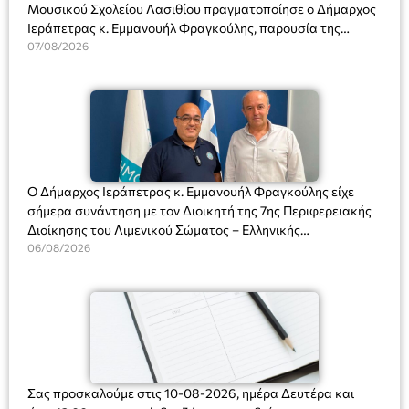
Μουσικού Σχολείου Λασιθίου πραγματοποίησε ο Δήμαρχος
Ιεράπετρας κ. Εμμανουήλ Φραγκούλης, παρουσία της
Διευθύντριας του σχολείου κας Μαριάννας Χαΐτα.
07/08/2026
Ο Δήμαρχος Ιεράπετρας κ. Εμμανουήλ Φραγκούλης είχε
σήμερα συνάντηση με τον Διοικητή της 7ης Περιφερειακής
Διοίκησης του Λιμενικού Σώματος – Ελληνικής
Ακτοφυλακής (Λ.Σ.-ΕΛ.ΑΚΤ.), Αρχιπλοίαρχο Λ.Σ. κ. Ιωάννη
06/08/2026
Ορφανό
Σας προσκαλούμε στις 10-08-2026, ημέρα Δευτέρα και