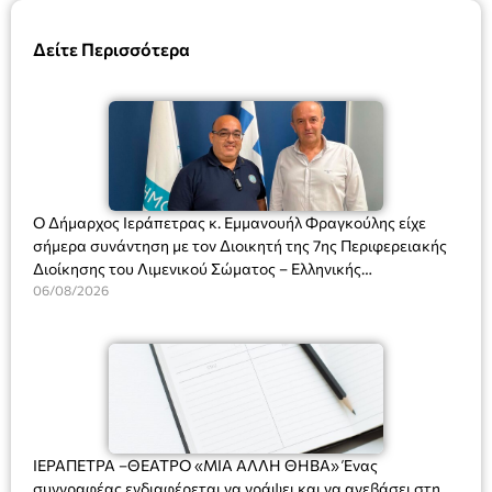
Δείτε Περισσότερα
Ο Δήμαρχος Ιεράπετρας κ. Εμμανουήλ Φραγκούλης είχε
σήμερα συνάντηση με τον Διοικητή της 7ης Περιφερειακής
Διοίκησης του Λιμενικού Σώματος – Ελληνικής
Ακτοφυλακής (Λ.Σ.-ΕΛ.ΑΚΤ.), Αρχιπλοίαρχο Λ.Σ. κ. Ιωάννη
06/08/2026
Ορφανό
ΙΕΡΑΠΕΤΡΑ –ΘΕΑΤΡΟ «ΜΙΑ ΑΛΛΗ ΘΗΒΑ» Ένας
συγγραφέας ενδιαφέρεται να γράψει και να ανεβάσει στη