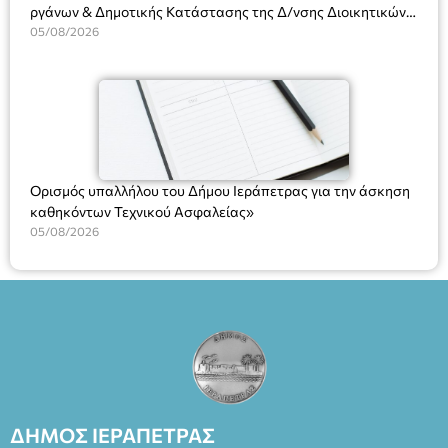
ργάνων & Δημοτικής Κατάστασης της Δ/νσης Διοικητικών
Υπηρεσιών για αποφάσεις, πιστοποιητικά, πράξεις και
05/08/2026
χρήση του Πληροφοριακού Συστήματος “Μητρώο Πολιτών”
(Ν. 5314/2026).»
Ορισμός υπαλλήλου του Δήμου Ιεράπετρας για την άσκηση
καθηκόντων Τεχνικού Ασφαλείας»
05/08/2026
ΔΗΜΟΣ ΙΕΡΑΠΕΤΡΑΣ