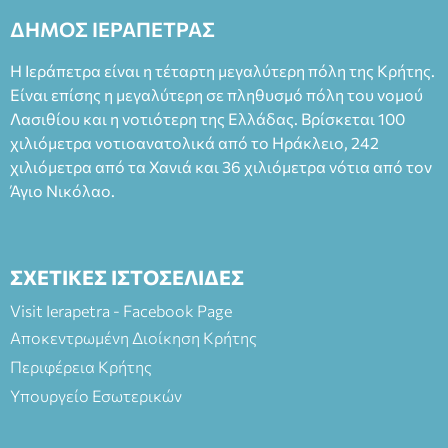
2023, για την ερμηνεία του στον διπλό ρόλο του Μαρτίν/
ΔΗΜΟΣ ΙΕΡΑΠΕΤΡΑΣ
Φεδερίκο. Σκηνοθεσία: Βαγγέλης Θεοδωρόπουλος Είσοδος: :
Ταμείο 22€- Προπώληση 20€( Άνεργοι, Φοιτητές, ΑΜΕΑ,
Η Ιεράπετρα είναι η τέταρτη μεγαλύτερη πόλη της Κρήτης.
άνω των 65 Προπώληση: Βιβλιοπωλείο Πάπυρος (Πλατεία
Είναι επίσης η μεγαλύτερη σε πληθυσμό πόλη του νομού
Πλαστήρα), E&G Mini market (Δημοκρατίας 39 Ιεράπετρα)
Λασιθίου και η νοτιότερη της Ελλάδας. Βρίσκεται 100
και στο more.com Χώρος: 3ο Γυμνάσιο Ιεράπετρας
(Είσοδος ΕΠΑ.Λ.) Έναρξη 21:15 Οργάνωση: ΚΝΩΣΟΣ
χιλιόμετρα νοτιοανατολικά από το Ηράκλειο, 242
ΘΕΑΤΡΙΚΕΣ ΠΑΡΑΓΩΓΕΣ ΕΕ
χιλιόμετρα από τα Χανιά και 36 χιλιόμετρα νότια από τον
Άγιο Νικόλαο.
ΣΧΕΤΙΚΕΣ ΙΣΤΟΣΕΛΙΔΕΣ
Visit Ierapetra - Facebook Page
Αποκεντρωμένη Διοίκηση Κρήτης
Περιφέρεια Κρήτης
Υπουργείο Εσωτερικών