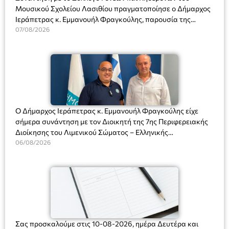
Μουσικού Σχολείου Λασιθίου πραγματοποίησε ο Δήμαρχος
Ιεράπετρας κ. Εμμανουήλ Φραγκούλης, παρουσία της
Διευθύντριας του σχολείου κας Μαριάννας Χαΐτα.
07/08/2026
Ο Δήμαρχος Ιεράπετρας κ. Εμμανουήλ Φραγκούλης είχε
σήμερα συνάντηση με τον Διοικητή της 7ης Περιφερειακής
Διοίκησης του Λιμενικού Σώματος – Ελληνικής
Ακτοφυλακής (Λ.Σ.-ΕΛ.ΑΚΤ.), Αρχιπλοίαρχο Λ.Σ. κ. Ιωάννη
06/08/2026
Ορφανό
Σας προσκαλούμε στις 10-08-2026, ημέρα Δευτέρα και