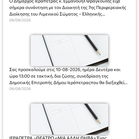
Ο Δήμαρχος Ιεράπετρας κ. Εμμανουήλ Φραγκούλης είχε
σήμερα συνάντηση με τον Διοικητή της 7ης Περιφερειακής
Διοίκησης του Λιμενικού Σώματος – Ελληνικής
Ακτοφυλακής (Λ.Σ.-ΕΛ.ΑΚΤ.), Αρχιπλοίαρχο Λ.Σ. κ. Ιωάννη
06/08/2026
Ορφανό
Σας προσκαλούμε στις 10-08-2026, ημέρα Δευτέρα και
ώρα 13:00 σε τακτική, δια ζώσης, συνεδρίαση της
Δημοτικής Επιτροπής Δήμου Ιεράπετραςπου θα διεξαχθεί
στο Δημοτικό Κατάστημα, Δημοκρατίας 31 στην αίθουσα
06/08/2026
«ΙΩΑΝΝΗΣ ΧΡΙΣΤΑΚΗΣ» στον 1ο όροφο, για τη συζήτηση
και λήψη αποφάσεων στα παρακάτω θέματα:
ΙΕΡΑΠΕΤΡΑ –ΘΕΑΤΡΟ «ΜΙΑ ΑΛΛΗ ΘΗΒΑ» Ένας