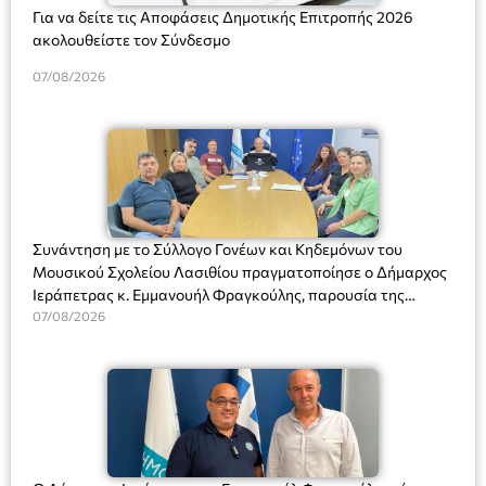
Για να δείτε τις Αποφάσεις Δημοτικής Επιτροπής 2026
ακολουθείστε τον Σύνδεσμο
07/08/2026
Συνάντηση με το Σύλλογο Γονέων και Κηδεμόνων του
Μουσικού Σχολείου Λασιθίου πραγματοποίησε ο Δήμαρχος
Ιεράπετρας κ. Εμμανουήλ Φραγκούλης, παρουσία της
Διευθύντριας του σχολείου κας Μαριάννας Χαΐτα.
07/08/2026