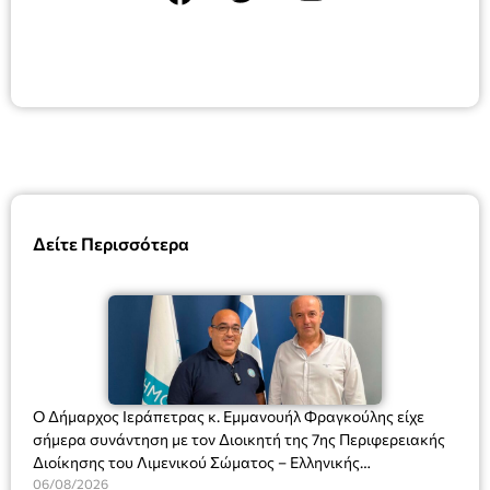
Δείτε Περισσότερα
Ο Δήμαρχος Ιεράπετρας κ. Εμμανουήλ Φραγκούλης είχε
σήμερα συνάντηση με τον Διοικητή της 7ης Περιφερειακής
Διοίκησης του Λιμενικού Σώματος – Ελληνικής
Ακτοφυλακής (Λ.Σ.-ΕΛ.ΑΚΤ.), Αρχιπλοίαρχο Λ.Σ. κ. Ιωάννη
06/08/2026