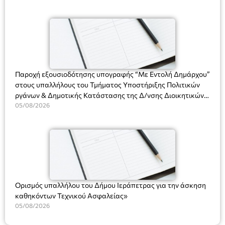
χρήση του Πληροφοριακού Συστήματος “Μητρώο Πολιτών”
άνω των 65 Προπώληση: Βιβλιοπωλείο Πάπυρος (Πλατεία
(Ν. 5314/2026).»
Πλαστήρα), E&G Mini market (Δημοκρατίας 39 Ιεράπετρα)
και στο more.com Χώρος: 3ο Γυμνάσιο Ιεράπετρας
(Είσοδος ΕΠΑ.Λ.) Έναρξη 21:15 Οργάνωση: ΚΝΩΣΟΣ
ΘΕΑΤΡΙΚΕΣ ΠΑΡΑΓΩΓΕΣ ΕΕ
Παροχή εξουσιοδότησης υπογραφής “Με Εντολή Δημάρχου”
στους υπαλλήλους του Τμήματος Υποστήριξης Πολιτικών
ργάνων & Δημοτικής Κατάστασης της Δ/νσης Διοικητικών
Υπηρεσιών για αποφάσεις, πιστοποιητικά, πράξεις και
05/08/2026
χρήση του Πληροφοριακού Συστήματος “Μητρώο Πολιτών”
(Ν. 5314/2026).»
Ορισμός υπαλλήλου του Δήμου Ιεράπετρας για την άσκηση
καθηκόντων Τεχνικού Ασφαλείας»
05/08/2026