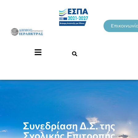
Επικοινωνί
Συνεδρίαση Δ.Σ. της
Σχολικής Επιτροπής