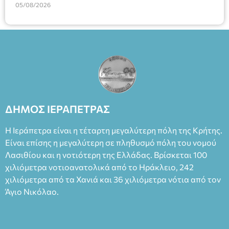
Υπηρεσιών για αποφάσεις, πιστοποιητικά, πράξεις και
05/08/2026
Ταμείο 22€- Προπώληση 20€( Άνεργοι, Φοιτητές, ΑΜΕΑ,
χρήση του Πληροφοριακού Συστήματος “Μητρώο Πολιτών”
άνω των 65 Προπώληση: Βιβλιοπωλείο Πάπυρος (Πλατεία
(Ν. 5314/2026).»
Πλαστήρα), E&G Mini market (Δημοκρατίας 39 Ιεράπετρα)
και στο more.com Χώρος: 3ο Γυμνάσιο Ιεράπετρας
(Είσοδος ΕΠΑ.Λ.) Έναρξη 21:15 Οργάνωση: ΚΝΩΣΟΣ
ΘΕΑΤΡΙΚΕΣ ΠΑΡΑΓΩΓΕΣ ΕΕ
ΔΗΜΟΣ ΙΕΡΑΠΕΤΡΑΣ
Η Ιεράπετρα είναι η τέταρτη μεγαλύτερη πόλη της Κρήτης.
Είναι επίσης η μεγαλύτερη σε πληθυσμό πόλη του νομού
Λασιθίου και η νοτιότερη της Ελλάδας. Βρίσκεται 100
χιλιόμετρα νοτιοανατολικά από το Ηράκλειο, 242
χιλιόμετρα από τα Χανιά και 36 χιλιόμετρα νότια από τον
Άγιο Νικόλαο.