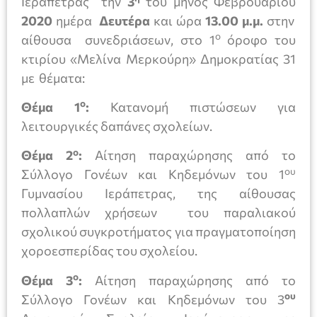
Ιεράπετρας την
3
του μηνός Φεβρουαρίου
2020
ημέρα
Δευτέρα
και ώρα
13.00 μ.μ.
στην
ο
αίθουσα συνεδριάσεων, στο 1
όροφο του
κτιρίου «Μελίνα Μερκούρη» Δημοκρατίας 31
με θέματα:
ο
Θέμα 1
:
Κατανομή πιστώσεων για
λειτουργικές δαπάνες σχολείων.
ο
Θέμα 2
:
Αίτηση παραχώρησης από το
ου
Σύλλογο Γονέων και Κηδεμόνων του 1
Γυμνασίου Ιεράπετρας, της αίθουσας
πολλαπλών χρήσεων του παραλιακού
σχολικού συγκροτήματος για πραγματοποίηση
χοροεσπερίδας του σχολείου.
ο
Θέμα 3
:
Αίτηση παραχώρησης από το
ου
Σύλλογο Γονέων και Κηδεμόνων του 3