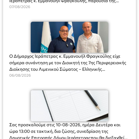
Ιεράπετρας κ. Εμμανουήλ Φραγκούλης, παρουσία της
Διευθύντριας του σχολείου κας Μαριάννας Χαΐτα.
07/08/2026
Ο Δήμαρχος Ιεράπετρας κ. Εμμανουήλ Φραγκούλης είχε
σήμερα συνάντηση με τον Διοικητή της 7ης Περιφερειακής
Διοίκησης του Λιμενικού Σώματος – Ελληνικής
Ακτοφυλακής (Λ.Σ.-ΕΛ.ΑΚΤ.), Αρχιπλοίαρχο Λ.Σ. κ. Ιωάννη
06/08/2026
Ορφανό
Σας προσκαλούμε στις 10-08-2026, ημέρα Δευτέρα και
ώρα 13:00 σε τακτική, δια ζώσης, συνεδρίαση της
Δημοτικής Επιτροπής Δήμου Ιεράπετραςπου θα διεξαχθεί