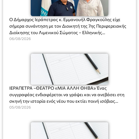
Ο Δήμαρχος Ιεράπετρας κ. Εμμανουήλ Φραγκούλης είχε
σήμερα συνάντηση με τον Διοικητή της 7ης Περιφερειακής
Διοίκησης του Λιμενικού Σώματος – Ελληνικής
Ακτοφυλακής (Λ.Σ.-ΕΛ.ΑΚΤ.), Αρχιπλοίαρχο Λ.Σ. κ. Ιωάννη
06/08/2026
Ορφανό
ΙΕΡΑΠΕΤΡΑ –ΘΕΑΤΡΟ «ΜΙΑ ΑΛΛΗ ΘΗΒΑ» Ένας
συγγραφέας ενδιαφέρεται να γράψει και να ανεβάσει στη
σκηνή την ιστορία ενός νέου που εκτίει ποινή ισόβιας
κάθειρξης για πατροκτονία. Ένα πολυβραβευμένο έργο για
05/08/2026
τις σχέσεις πατέρα-γιου, την ανδρική ταυτότητα, την ψυχική
ασθένεια, τον ερωτισμό. Ένα έργο αινιγματικό, συγκινητικό,
όσο και διασκεδαστικό. Ο διακεκριμένος σκηνοθέτης
Βαγγέλης Θεοδωρόπουλος ανέδειξε το πολυεπίπεδο αυτό