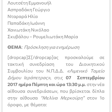
Λουτσέτη Εμμανουήλ
Ασπραδάκη Γεώργιο
Νταραρά Ηλία
Παπαδάκη Ιωάννη
Χανιωτάκη Νικόλαο
Σκυβάλου – Ρουμελιωτάκη Μαρία
ΘΕΜΑ
:
Πρόσκληση για ενημέρωση
[dropcap]Σ[/dropcap]ας προσκαλούμε σε
τακτική συνεδρίαση του Διοικητικού
Συμβουλίου του Ν.Π.Δ.Δ.
«Λιμενικό Ταμείο
Δήμου Ιεράπετρας»
, στις
07 Σεπτεμβρίου
2017 ημέρα Πέμπτη και ώρα 13:30
μ.μ.
στην νέα
αίθουσα συνεδριάσεων, που βρίσκεται δίπλα
στην αίθουσα
“Μελίνα Μερκούρη”
στον 1ο
όροφο, με θέματα: