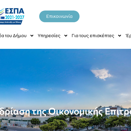
Επικοινωνία
έα του Δήμου
Υπηρεσίες
Για τους επισκέπτες
Έρ
ρίαση της Οικονομικής Επιτρ