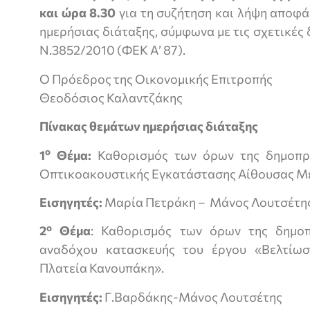
και ώρα 8.30
για τη συζήτηση και λήψη αποφά
ημερήσιας διάταξης, σύμφωνα με τις σχετικές 
Ν.3852/2010 (ΦΕΚ Α’ 87).
Ο Πρόεδρος της Οικονομικής Επιτροπής
Θεοδόσιος Καλαντζάκης
Πίνακας θεμάτων ημερήσιας διάταξης
ο
1
Θέμα:
Καθορισμός των όρων της δημοπρα
Οπτικοακουστικής Εγκατάστασης Αίθουσας Με
Εισηγητές:
Μαρία Πετράκη – Μάνος Λουτσέτη
ο
2
Θέμα
: Καθορισμός των όρων της δημο
αναδόχου κατασκευής του έργου «Βελτίωσ
Πλατεία Κανουπάκη».
Εισηγητές:
Γ.Βαρδάκης-Μάνος Λουτσέτης