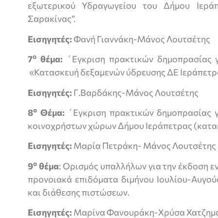
εξωτερικού Υδραγωγείου του Δήμου Ιερά
Σαρακίνας”.
Εισηγητές:
Φανή Γιαννάκη-Μάνος Λουτσέτης
ο
7
θέμα
:
΄Εγκριση πρακτικών δημοπρασίας γ
«Κατασκευή δεξαμενών ύδρευσης ΔΕ Ιεράπετρα
Εισηγητές:
Γ.Βαρδάκης-Μάνος Λουτσέτης
ο
8
Θέμα:
΄Εγκριση πρακτικών δημοπρασίας γ
κοινοχρήστων χώρων Δήμου Ιεράπετρας (κατα
Εισηγητές:
Μαρία Πετράκη- Μάνος Λουτσέτης
ο
9
θέμα
: Ορισμός υπαλλήλων για την έκδοση 
προνοιακά επιδόματα διμήνου Ιουλίου-Αυγού
και διάθεσης πιστώσεων.
E
ισηγητές:
Μαρίνα Φανουράκη-Χρύσα Χατζημ