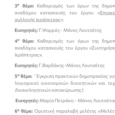
ο
3
θέμα
:
Καθορισμός των όρων της δημοπ
αναδόχου κατασκευής του έργου «
Επισκ
συλλογής Ιεράπετρας
».
Εισηγητές:
Γ.Ψαρρός- Μάνος Λουτσέτης
ο
4
θέμα
:
Καθορισμός των όρων της δημοπ
αναδόχου κατασκευής του έργου «Συντηρήσε
Ιεράπετρας».
Εισηγητές:
Γ.Βαρδάκης-Μάνος Λουτσέτης
ο
5
θέμα
:
΄
Εγκριση πρακτικών δημοπρασίας γι
λογισμικού οικονομικών διοικητικών και τε
δικαιολογητικών κατακύρωσης
).
Εισηγητές:
Μαρία Πετράκη – Μάνος Λουτσέτη
ο
6
θέμα
:
Οριστική παραλαβή μελέτης «Μελέτ