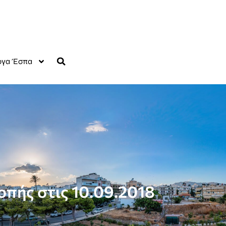
γα Έσπα
οπής στις 10.09.2018