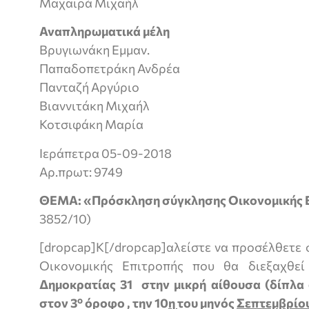
Μαχαιρά Μιχαήλ
Αναπληρωματικά μέλη
Βρυγιωνάκη Εμμαν.
Παπαδοπετράκη Ανδρέα
Πανταζή Αργύριο
Βιαννιτάκη Μιχαήλ
Κοτσιφάκη Μαρία
Ιεράπετρα 05-09-2018
Aρ.πρωτ: 9749
ΘΕΜΑ: «Πρόσκληση σύγκλησης Οικονομικής 
3852/10)
[dropcap]Κ[/dropcap]αλείστε να προσέλθετε 
Οικονομικής Επιτροπής που θα διεξαχθε
Δημοκρατίας 31 στην μικρή αίθουσα (δίπλα
ο
στον 3
όροφο , την 10
η
του μηνός
Σεπτεμβρίο