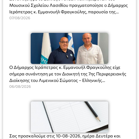
Μουσικού Σχολείου Λασιθίου πραγματοποίησε ο Δήμαρχος
Ιεράπετρας κ. Εμμανουήλ Φραγκούλης, παρουσία της
Διευθύντριας του σχολείου κας Μαριάννας Χαΐτα.
07/08/2026
Ο Δήμαρχος Ιεράπετρας κ. Εμμανουήλ Φραγκούλης είχε
σήμερα συνάντηση με τον Διοικητή της 7ης Περιφερειακής
Διοίκησης του Λιμενικού Σώματος – Ελληνικής
Ακτοφυλακής (Λ.Σ.-ΕΛ.ΑΚΤ.), Αρχιπλοίαρχο Λ.Σ. κ. Ιωάννη
06/08/2026
Ορφανό
Σας προσκαλούμε στις 10-08-2026, ημέρα Δευτέρα και