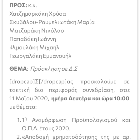
ΠΡΟΣ:
κ.κ.
Χατζημαρκάκη Χρύσα
Σκυβάλου-Ρουμελιωτάκη Μαρία
Ματζαράκη Νικόλαο
Παπαδάκη Ιωάννη
Ψιμουλάκη Μιχαήλ
Γεωργαλάκη Εμμανουήλ
ΘΕΜΑ
:
Πρόσκληση σε Δ.Σ
[dropcap]Σ[/dropcap]ας προσκαλούμε σε
τακτική δια περιφοράς συνεδρίαση, στις
11 Μαΐου 2020,
ημέρα Δευτέρα και ώρα 10:00
,
με θέματα:
η
1
Αναμόρφωση Προϋπολογισμού και
Ο.Π.Δ. έτους 2020.
«Αποδοχή χρηματοδότησης της με αρ.