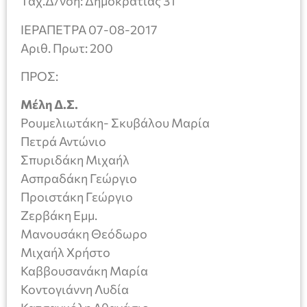
Ταχ.Δ/νση: Δημοκρατίας 31
ΙΕΡΑΠΕΤΡΑ 07-08-2017
Αριθ. Πρωτ: 200
ΠΡΟΣ:
Μέλη Δ.Σ.
Ρουμελιωτάκη- Σκυβάλου Μαρία
Πετρά Αντώνιο
Σπυριδάκη Μιχαήλ
Ασπραδάκη Γεώργιο
Προιστάκη Γεώργιο
Ζερβάκη Εμμ.
Μανουσάκη Θεόδωρο
Μιχαήλ Χρήστο
Καββουσανάκη Μαρία
Κοντογιάννη Λυδία