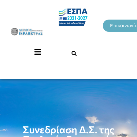
Επικοινωνί
Συνεδρίαση Δ.Σ. της