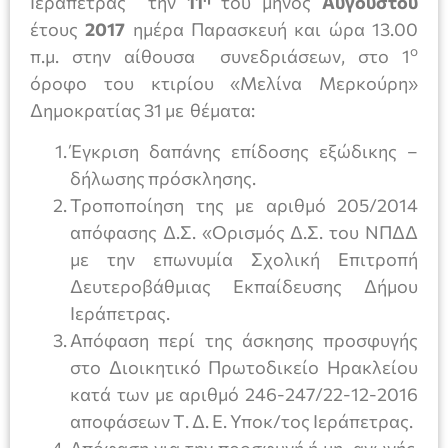
Ιεράπετρας την
11
του μηνός
Αυγούστου
έτους
2017
ημέρα Παρασκευή και ώρα 13.00
ο
π.μ. στην αίθουσα συνεδριάσεων, στο 1
όροφο του κτιρίου «Μελίνα Μερκούρη»
Δημοκρατίας 31 με θέματα:
Έγκριση δαπάνης επίδοσης εξώδικης –
δήλωσης πρόσκλησης.
Τροποποίηση της με αριθμό 205/2014
απόφασης Δ.Σ. «Ορισμός Δ.Σ. του ΝΠΔΔ
με την επωνυμία Σχολική Επιτροπή
Δευτεροβάθμιας Εκπαίδευσης Δήμου
Ιεράπετρας.
Απόφαση περί της άσκησης προσφυγής
στο Διοικητικό Πρωτοδικείο Ηρακλείου
κατά των με αριθμό 246-247/22-12-2016
αποφάσεων Τ. Δ. Ε. Υποκ/τος Ιεράπετρας.