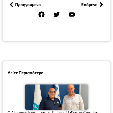
Προηγούμενο
Επόμενο
Δείτε Περισσότερα
Ο Δήμαρχος Ιεράπετρας κ. Εμμανουήλ Φραγκούλης είχε