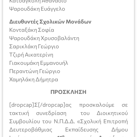
Κατσαγκόλη Αθανάσιο
Ψαρουδάκη Ευάγγελο
Διευθυντές Σχολικών Μονάδων
Κονταξάκη Σοφία
Ψαρουδάκη Χρυσοβαλάντη
Σαρικλάκη Γεώργιο
Τζιρή Αικατερίνη
Γιακουμάκη Εμμανουήλ
Περαντώνη Γεώργιο
Χαμηλάκη Δήμητρα
ΠΡΟΣΚΛΗΣΗ
[dropcap]Σ[/dropcap]ας προσκαλούμε σε
τακτική συνεδρίαση του Διοικητικού
Συμβουλίου του Ν.Π.Δ.Δ. «Σχολική Επιτροπή
Δευτεροβάθμιας Εκπαίδευσης Δήμου
η